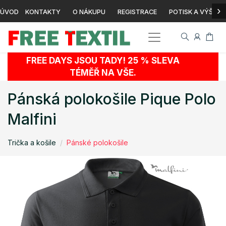
›
ÚVOD
KONTAKTY
O NÁKUPU
REGISTRACE
POTISK A VÝŠIVK
FREE DAYS JSOU TADY! 25 % SLEVA
TÉMĚŘ NA VŠE.
Pánská polokošile Pique Polo
Malfini
Trička a košile
Pánské polokošile