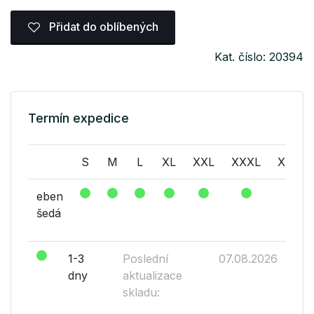
Přidat do oblíbených
Kat. číslo: 20394
Termín expedice
S
M
L
XL
XXL
XXXL
XXXX
eben
šedá
1-3
Poslední
07.08.2026
dny
aktualizace
skladu: