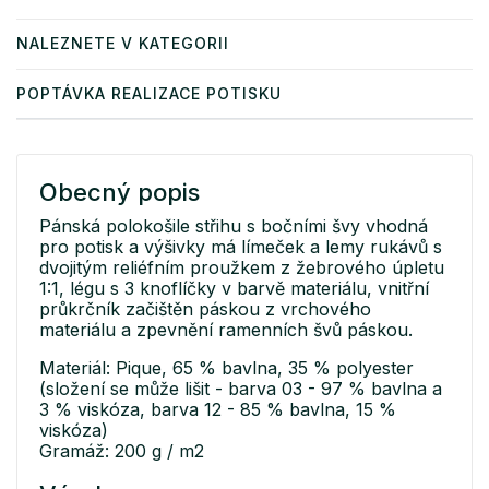
NALEZNETE V KATEGORII
POPTÁVKA REALIZACE POTISKU
Obecný popis
Pánská polokošile střihu s bočními švy vhodná
pro potisk a výšivky má límeček a lemy rukávů s
dvojitým reliéfním proužkem z žebrového úpletu
1:1, légu s 3 knoflíčky v barvě materiálu, vnitřní
průkrčník začištěn páskou z vrchového
materiálu a zpevnění ramenních švů páskou.
Materiál: Pique, 65 % bavlna, 35 % polyester
(složení se může lišit - barva 03 - 97 % bavlna a
3 % viskóza, barva 12 - 85 % bavlna, 15 %
viskóza)
Gramáž: 200 g / m2