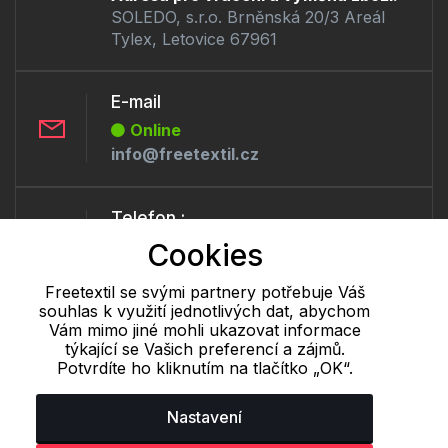
SOLEDO, s.r.o. Brněnská 20/3 Areál
Tylex, Letovice 67961
E-mail
Online
info@freetextil.cz
Telefon :
Online
Cookies
+420 530 334 460
Freetextil se svými partnery potřebuje Váš
souhlas k využití jednotlivých dat, abychom
Vám mimo jiné mohli ukazovat informace
Cookie - podrobné nastavení
|
Další informace
|
Ochrana osobních
týkající se Vašich preferencí a zájmů.
údajů
Potvrdíte ho kliknutím na tlačítko „OK“.
Nastavení