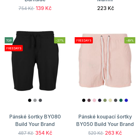
139 Kč
223 Kč
754 Kč
TOP
-27%
FREEDAYS
-49%
FREEDAYS
Pánské šortky BY080
Pánské koupací šortky
Build Your Brand
BY050 Build Your Brand
354 Kč
263 Kč
487 Kč
520 Kč