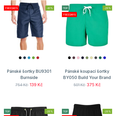
FREEDAYS
-81%
TOP
-25%
FREEDAYS
Pánské šortky BU9301
Pánské koupací šortky
Burnside
BY050 Build Your Brand
139 Kč
375 Kč
754 Kč
501 Kč
TOP
-25%
TOP
-25%