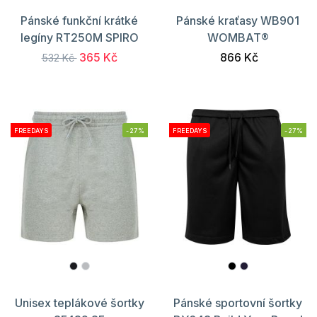
Pánské funkční krátké
Pánské kraťasy WB901
legíny RT250M SPIRO
WOMBAT®
365 Kč
866 Kč
532 Kč
FREEDAYS
-27%
FREEDAYS
-27%
Unisex teplákové šortky
Pánské sportovní šortky