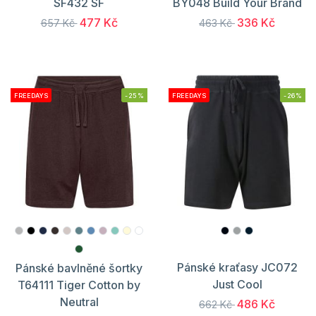
SF432 SF
BY048 Build Your Brand
477 Kč
336 Kč
657 Kč
463 Kč
FREEDAYS
-25%
FREEDAYS
-26%
Pánské kraťasy JC072
Pánské bavlněné šortky
Just Cool
T64111 Tiger Cotton by
Neutral
486 Kč
662 Kč