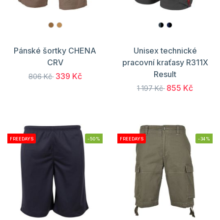
Pánské šortky CHENA
Unisex technické
CRV
pracovní kraťasy R311X
Result
339 Kč
806 Kč
855 Kč
1 197 Kč
FREEDAYS
-50%
FREEDAYS
-34%