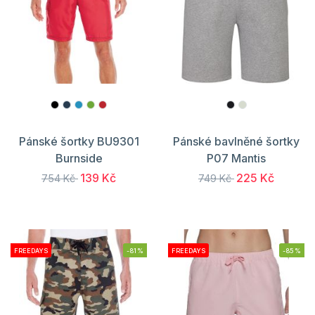
Pánské šortky BU9301
Pánské bavlněné šortky
Burnside
P07 Mantis
139 Kč
225 Kč
754 Kč
749 Kč
FREEDAYS
-81%
FREEDAYS
-85%