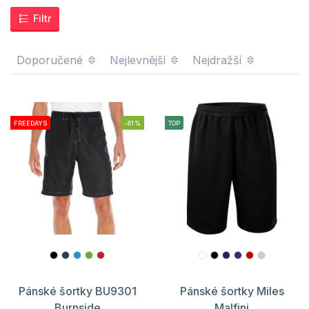
Filtr
Doporučené
Nejlevnější
Nejdražší
FREEDAYS
-81%
TOP
Pánské šortky BU9301
Pánské šortky Miles
Burnside
Malfini