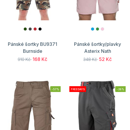
Pánské šortky BU9371
Pánské šortky/plavky
Burnside
Asterix Nath
168 Kč
52 Kč
910 Kč
348 Kč
-57%
FREEDAYS
-28%