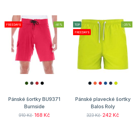
FREEDAYS
-81%
TOP
-25%
FREEDAYS
Pánské šortky BU9371
Pánské plavecké šortky
Burnside
Balos Roly
168 Kč
242 Kč
910 Kč
323 Kč