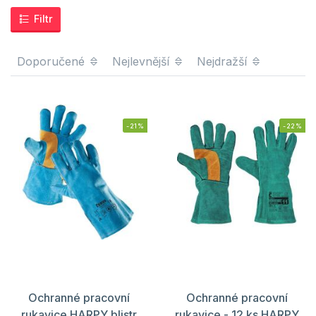
Filtr
Doporučené
Nejlevnější
Nejdražší
-21%
-22%
Ochranné pracovní
Ochranné pracovní
rukavice HARPY blistr
rukavice - 12 ks HARPY