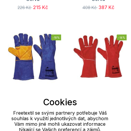
215 Kč
387 Kč
226 Kč
408 Kč
-10%
-14%
Cookies
Ochranné pracovní
Ochranné pracovní
Freetextil se svými partnery potřebuje Váš
rukavice PUGNAX BLUE
rukavice PUGNAX RED
souhlas k využití jednotlivých dat, abychom
Cerva
Cerva
Vám mimo jiné mohli ukazovat informace
týkající se Vašich preferencí a zájmů.
276 Kč
269 Kč