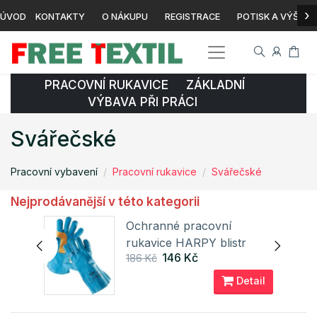
›
ÚVOD
KONTAKTY
O NÁKUPU
REGISTRACE
POTISK A VÝŠIVK
PRACOVNÍ RUKAVICE ZÁKLADNÍ
VÝBAVA PŘI PRÁCI
Svářečské
Pracovní vybavení
Pracovní rukavice
Svářečské
Nejprodávanější v této kategorii
Ochranné pracovní
Y
rukavice HARPY blistr
146 Kč
186 Kč
Cerva
ail
Detail