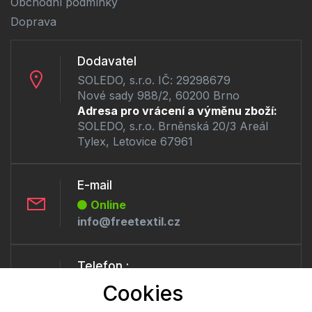
Obchodní podmínky
Doprava
Dodavatel
SOLEDO, s.r.o. IČ: 29298679
Nové sady 988/2, 60200 Brno
Adresa pro vrácení a výměnu zboží:
SOLEDO, s.r.o. Brněnská 20/3 Areál
Tylex, Letovice 67961
E-mail
Online
info@freetextil.cz
Telefon :
Offline
Cookies
+420 530 334 460