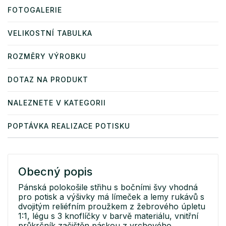
FOTOGALERIE
VELIKOSTNÍ TABULKA
ROZMĚRY VÝROBKU
DOTAZ NA PRODUKT
NALEZNETE V KATEGORII
POPTÁVKA REALIZACE POTISKU
Obecný popis
Pánská polokošile střihu s bočními švy vhodná
pro potisk a výšivky má límeček a lemy rukávů s
dvojitým reliéfním proužkem z žebrového úpletu
1:1, légu s 3 knoflíčky v barvě materiálu, vnitřní
průkrčník začištěn páskou z vrchového