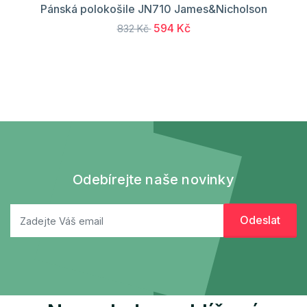
Pánská polokošile JN710 James&Nicholson
594 Kč
832 Kč
Odebírejte naše novinky