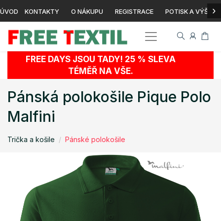
›
ÚVOD
KONTAKTY
O NÁKUPU
REGISTRACE
POTISK A VÝŠIVK
FREE DAYS JSOU TADY! 25 % SLEVA
TÉMĚŘ NA VŠE.
Pánská polokošile Pique Polo
Malfini
Trička a košile
Pánské polokošile