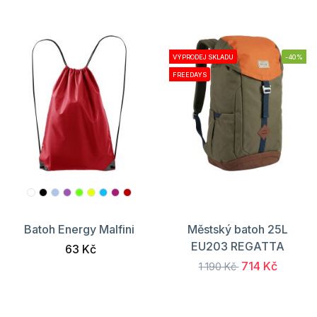
VÝPRODEJ SKLADU
-40%
FREEDAYS
Batoh Energy Malfini
Městský batoh 25L
EU203 REGATTA
63 Kč
714 Kč
1 190 Kč