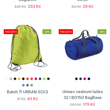
333 Kč
29 Kč
445 Kč
64 Kč
FREEDAYS
-29%
FREEDAYS
-26%
Unisex cestovní taška
Batoh 7l URBAN SOĽS
32 l BG150 BagBase
43 Kč
61 Kč
179 Kč
242 Kč