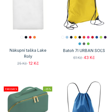
Nákupní taška Lake
Batoh 7l URBAN SOĽS
Roly
43 Kč
61 Kč
12 Kč
25 Kč
FREEDAYS
-25%