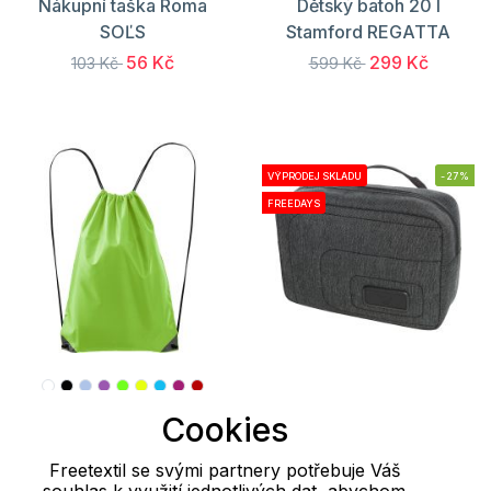
Nákupní taška Roma
Dětský batoh 20 l
SOĽS
Stamford REGATTA
56 Kč
299 Kč
103 Kč
599 Kč
VÝPRODEJ SKLADU
-27%
FREEDAYS
Cookies
Batoh Energy Malfini
Cestovní pouzdro
HF16055 Halfar
Freetextil se svými partnery potřebuje Váš
63 Kč