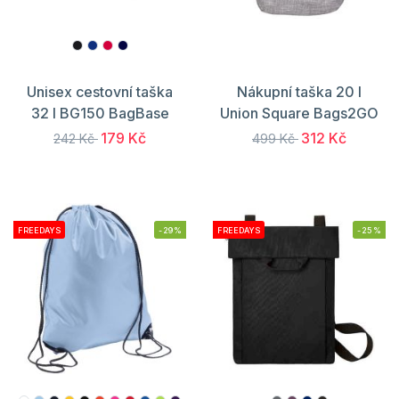
Unisex cestovní taška
Nákupní taška 20 l
32 l BG150 BagBase
Union Square Bags2GO
179 Kč
312 Kč
242 Kč
499 Kč
FREEDAYS
-29%
FREEDAYS
-25%