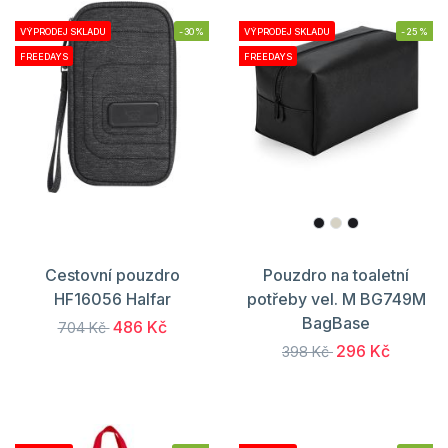
VÝPRODEJ SKLADU
-30%
VÝPRODEJ SKLADU
-25%
FREEDAYS
FREEDAYS
Cestovní pouzdro
Pouzdro na toaletní
HF16056 Halfar
potřeby vel. M BG749M
BagBase
486 Kč
704 Kč
296 Kč
398 Kč