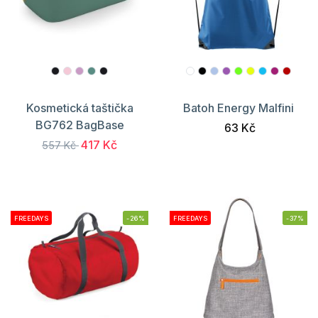
Kosmetická taštička
Batoh Energy Malfini
BG762 BagBase
63 Kč
417 Kč
557 Kč
FREEDAYS
-26%
FREEDAYS
-37%