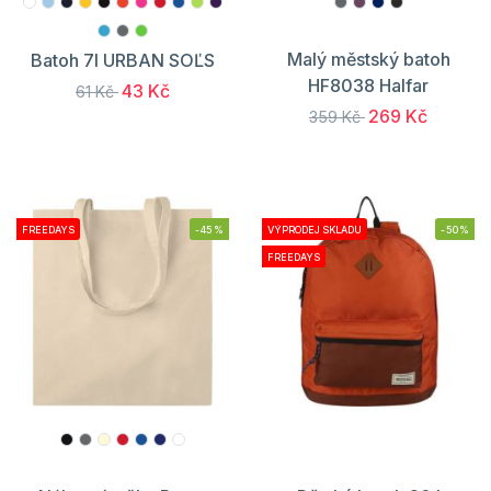
Malý městský batoh
Batoh 7l URBAN SOĽS
HF8038 Halfar
43 Kč
61 Kč
269 Kč
359 Kč
FREEDAYS
-45%
VÝPRODEJ SKLADU
-50%
FREEDAYS