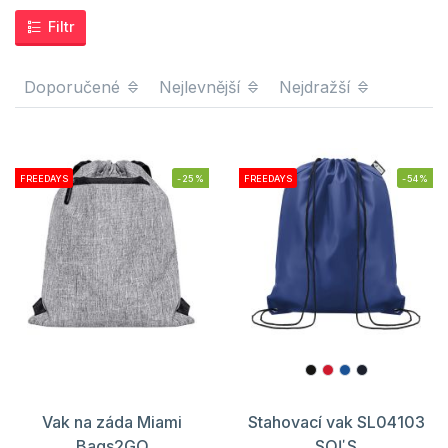
Filtr
Doporučené
Nejlevnější
Nejdražší
FREEDAYS
-25%
FREEDAYS
-54%
Vak na záda Miami
Stahovací vak SL04103
Bags2GO
SOĽS