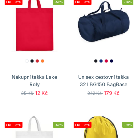
FREEDAYS
-52%
FREEDAYS
-26%
Nákupní taška Lake
Unisex cestovní taška
Roly
32 l BG150 BagBase
12 Kč
179 Kč
25 Kč
242 Kč
FREEDAYS
-52%
FREEDAYS
-29%