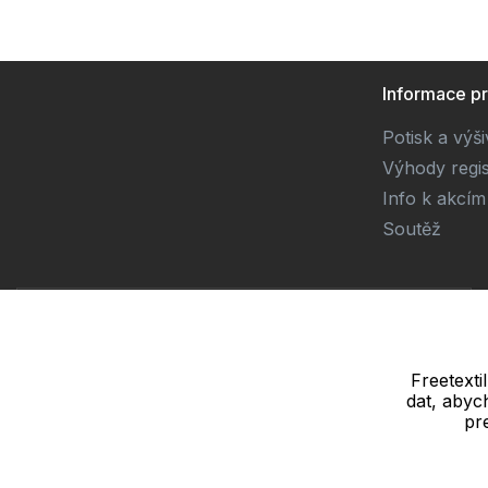
Informace p
Potisk a výš
Výhody regi
Info k akcím
Soutěž
Dodavatel
SOLEDO, s.r.o. IČ: 29298679
Nové sady 988/2, 60200 Brno
Freetexti
dat, abyc
Adresa pro vrácení a výměnu zboží:
pr
SOLEDO, s.r.o. Brněnská 20/3 Areál
Tylex, Letovice 67961