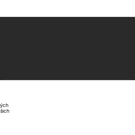
Telefon :
Offline
+420 530 334 460
vých
šich