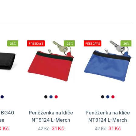
-28%
FREEDAYS
-26%
FREEDAYS
-26%
a BG40
Peněženka na klíče
Peněženka na klíče
se
NT9124 L-Merch
NT9124 L-Merch
0 Kč
31 Kč
31 Kč
42 Kč
42 Kč