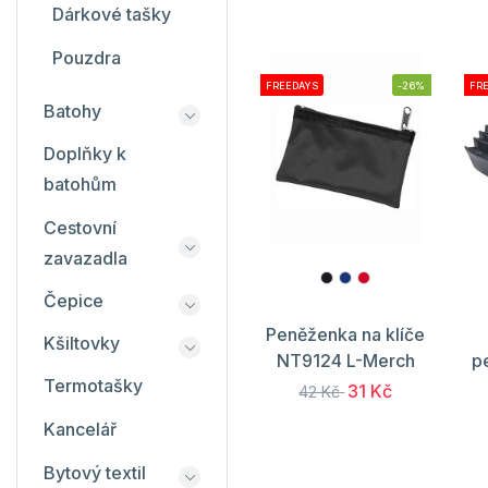
Dárkové tašky
Pouzdra
FREEDAYS
-26%
FR
Batohy
Doplňky k
batohům
Cestovní
zavazadla
Čepice
Peněženka na klíče
Kšiltovky
NT9124 L-Merch
p
Termotašky
31 Kč
42 Kč
Kancelář
Bytový textil