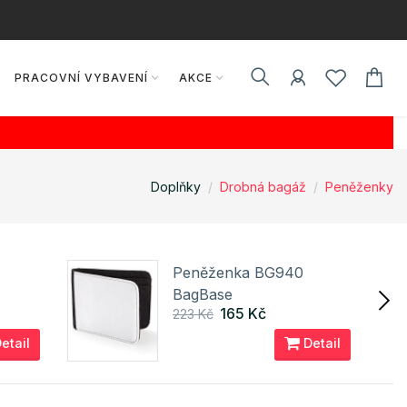
PRACOVNÍ VYBAVENÍ
AKCE
Doplňky
Drobná bagáž
Peněženky
Peněženka BG940
BagBase
165 Kč
223 Kč
etail
Detail