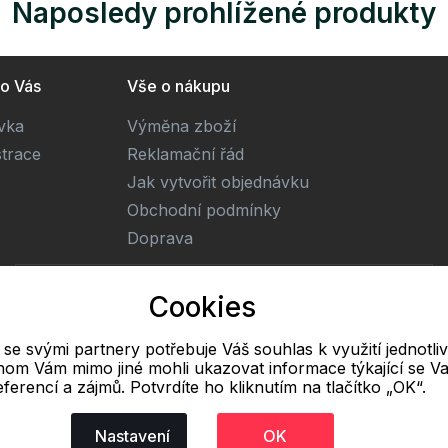
Naposledy prohlížené produkty
ro Vás
Vše o nákupu
ivka
Výměna zboží
strace
Reklamační řád
Jak vytvořit objednávku
Obchodní podmínky
Doprava
E-mail
Cookies
Online
l se svými partnery potřebuje Váš souhlas k využití jednotli
info@freetextil.cz
hom Vám mimo jiné mohli ukazovat informace týkající se Va
eferencí a zájmů. Potvrdíte ho kliknutím na tlačítko „OK“.
Nastavení
OK