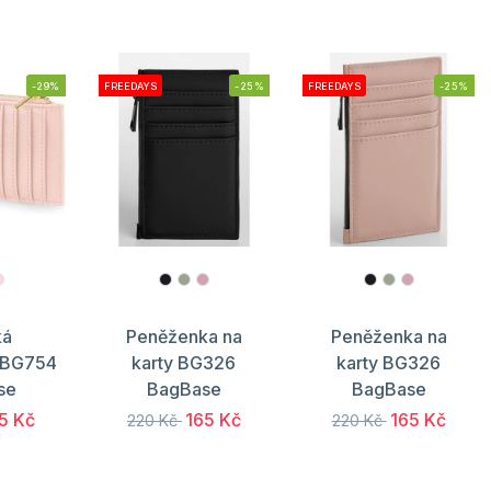
-29%
FREEDAYS
-25%
FREEDAYS
-25%
ká
Peněženka na
Peněženka na
 BG754
karty BG326
karty BG326
se
BagBase
BagBase
5 Kč
165 Kč
165 Kč
220 Kč
220 Kč