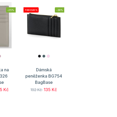
-25%
FREEDAYS
-29%
a na
Dámská
G326
peněženka BG754
se
BagBase
5 Kč
135 Kč
192 Kč