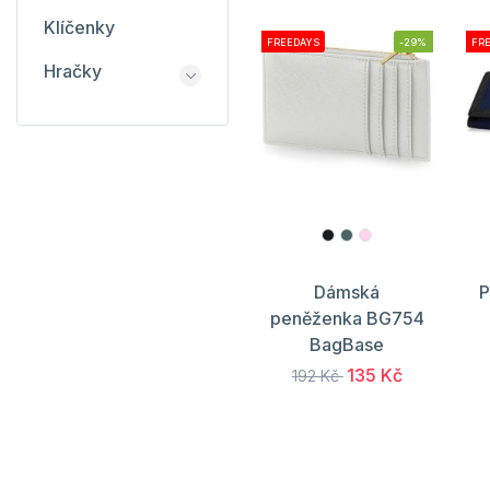
Klíčenky
FREEDAYS
-29%
FR
Hračky
Dámská
P
peněženka BG754
BagBase
135 Kč
192 Kč