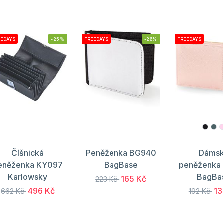
EEDAYS
-25%
FREEDAYS
-26%
FREEDAYS
Číšnická
Peněženka BG940
Dáms
eněženka KY097
BagBase
peněženka
Karlowsky
BagBa
165 Kč
223 Kč
496 Kč
13
662 Kč
192 Kč