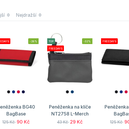
jší
Nejdražší
EEDAYS
-28%
TOP
-32%
FREEDAYS
FREEDAYS
eněženka BG40
Peněženka na klíče
Peněženk
BagBase
NT2758 L-Merch
BagBa
90 Kč
29 Kč
9
125 Kč
43 Kč
125 Kč