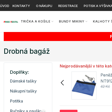
ÚVOD
KONTAKTY
O NÁKUPU
REGISTRACE
POTISK A VÝŠIVK
TRIČKA A KOŠILE
BUNDY MIKINY
KALHOTY 
Drobná bagáž
Nejprodávanější v této kat
Doplňky:
Číšnická peněženka
Peněž
KY097 Karlowsky
NT91
Dámské tašky
496 Kč
662 Kč
42 Kč
Nákupní tašky
Detail
Potítka
Ručníky a osušky