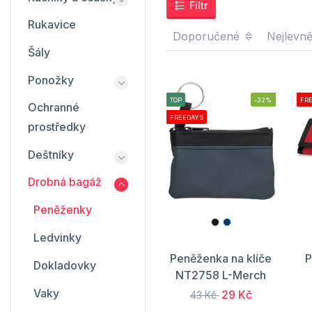
Filtr
Rukavice
Doporučené
Nejlevně
Šály
Ponožky
TOP
-32%
FR
Ochranné
FREEDAYS
prostředky
Deštníky
Drobná bagáž
Peněženky
Ledvinky
Peněženka na klíče
P
Dokladovky
NT2758 L-Merch
Vaky
29 Kč
43 Kč