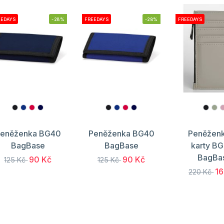
EEDAYS
-28%
FREEDAYS
-28%
FREEDAYS
eněženka BG40
Peněženka BG40
Peněženk
BagBase
BagBase
karty B
BagBa
90 Kč
90 Kč
125 Kč
125 Kč
16
220 Kč