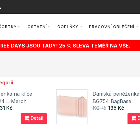
A
ŠORTKY
OSTATNÍ
DOPLŇKY
PRACOVNÍ OBLEČENÍ
FREE DAYS JSOU TADY! 25 % SLEVA TÉMĚŘ NA VŠE.
egorii
enka na klíče
Dámská peněženka
24 L-Merch
BG754 BagBase
31 Kč
135 Kč
192 Kč
Detail
D