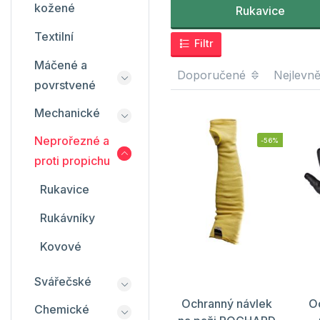
kožené
Rukavice
Textilní
Filtr
Máčené a
Doporučené
Nejlevně
povrstvené
Mechanické
Neprořezné a
-56%
proti propichu
Rukavice
Rukávníky
Kovové
Svářečské
Ochranný návlek
O
Chemické