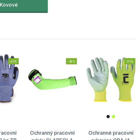
Kovové
-41%
-38%
-51%
racovní
Ochranný pracovní
Ochranné pracovní