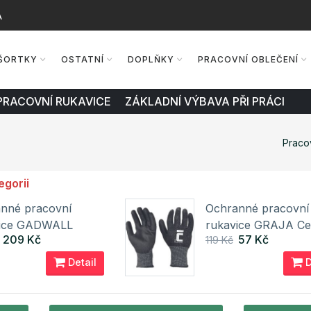
A
ŠORTKY
OSTATNÍ
DOPLŇKY
PRACOVNÍ OBLEČENÍ
PRACOVNÍ RUKAVICE ZÁKLADNÍ VÝBAVA PŘI PRÁCI
Praco
egorii
nné pracovní
Ochranné pracovní
vice GADWALL
rukavice GRAJA Ce
209 Kč
57 Kč
119 Kč
Detail
D