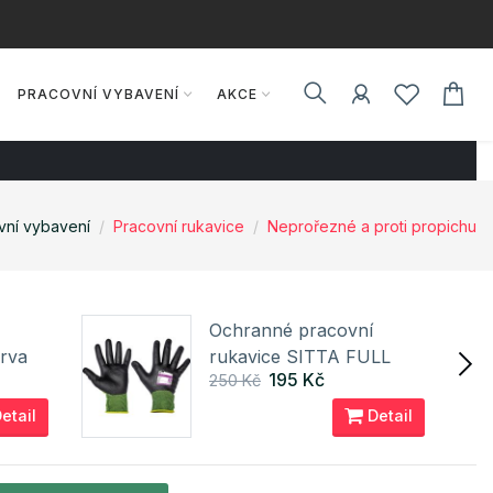
PRACOVNÍ VYBAVENÍ
AKCE
vní vybavení
Pracovní rukavice
Neprořezné a proti propichu
Ochranné pracovní
rva
rukavice SITTA FULL
195 Kč
250 Kč
Cerva
etail
Detail