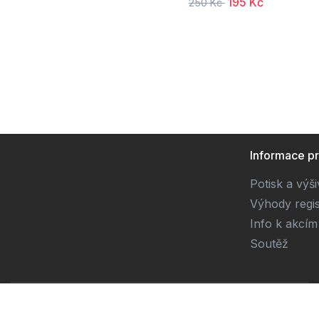
195 Kč
250 Kč
Informace p
Potisk a výš
Výhody regi
Info k akcím
Soutěž
Dodavatel