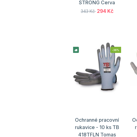
STRONG Cerva
294 Kč
343 Kč
-36%
Ochranné pracovní
O
rukavice - 10 ks TB
418TFLN Tomas