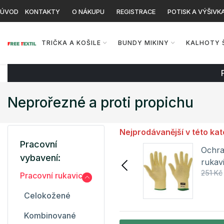
ÚVOD
KONTAKTY
O NÁKUPU
REGISTRACE
POTISK A VÝŠIVK
TRIČKA A KOŠILE
BUNDY MIKINY
KALHOTY 
Neprořezné a proti propichu
Nejprodávanější v této kat
Pracovní
Ochranné pracovní
Ochra
vybavení:
rukavice CROPPER
ruka
357 Kč
418 Kč
251 Kč
MASTER Cerva
Cerva
Pracovní rukavice
Detail
Celokožené
Kombinované