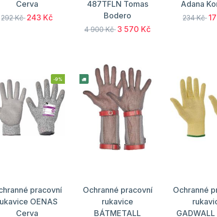
Cerva
487TFLN Tomas
Adana Ko
Bodero
243 Kč
17
292 Kč
234 Kč
3 570 Kč
4 900 Kč
-9%
chranné pracovní
Ochranné pracovní
Ochranné p
rukavice OENAS
rukavice
rukavi
Cerva
BÁTMETALL
GADWALL 