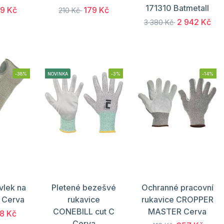
171310 Batmetall
9 Kč
179 Kč
210 Kč
2 942 Kč
3 380 Kč
-38%
NOVINKA
-3%
-14%
vlek na
Pletené bezešvé
Ochranné pracovní
 Cerva
rukavice
rukavice CROPPER
CONEBILL cut C
MASTER Cerva
8 Kč
Cerva