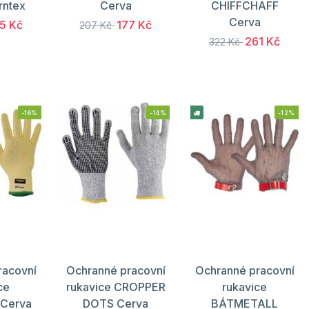
rntex
Cerva
CHIFFCHAFF
Cerva
5 Kč
177 Kč
207 Kč
261 Kč
322 Kč
-16%
-14%
-12%
racovní
Ochranné pracovní
Ochranné pracovní
ce
rukavice CROPPER
rukavice
Cerva
DOTS Cerva
BÁTMETALL