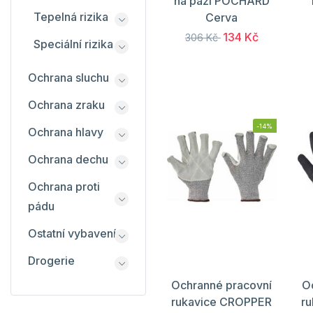
na paži POCHARD
Tepelná rizika
Cerva
134 Kč
306 Kč
Speciální rizika
Ochrana sluchu
Ochrana zraku
-14%
Ochrana hlavy
Ochrana dechu
Ochrana proti
pádu
Ostatní vybavení
Drogerie
Ochranné pracovní
O
rukavice CROPPER
r