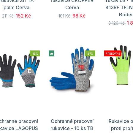
rukavice SITTA
rukavice CROPPER
rukavice - 
palm Cerva
Cerva
413RF TFLN
Bode
152 Kč
98 Kč
211 Kč
181 Kč
1 
3 120 Kč
-16%
-27%
FREEDAYS
chranné pracovní
Ochranné pracovní
Rukavice 
ukavice LAGOPUS
rukavice - 10 ks TB
proti proř