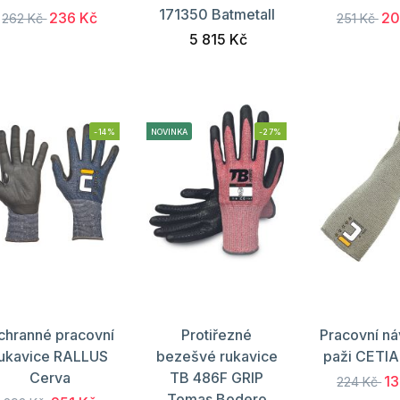
171350 Batmetall
236 Kč
20
262 Kč
251 Kč
5 815 Kč
-14%
NOVINKA
-27%
chranné pracovní
Protiřezné
Pracovní ná
ukavice RALLUS
bezešvé rukavice
paži CETIA
Cerva
TB 486F GRIP
13
224 Kč
Tomas Bodero