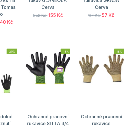
10 ks TB
rukáv GLAREOLA
rukavice GRAJA
 Tomas
Cerva
Cerva
ro
155 Kč
57 Kč
252 Kč
117 Kč
840 Kč
-25%
-14%
-18%
odolné
Ochranné pracovní
Ochranné pracovní
íznutí
rukavice SITTA 3/4
rukavice