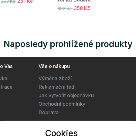
251 Kč
293 Kč
358 Kč
492 Kč
Naposledy prohlížené produkty
ro Vás
Vše o nákupu
ivka
Výměna zboží
strace
Reklamační řád
Jak vytvořit objednávku
Obchodní podmínky
Doprava
E-mail
Cookies