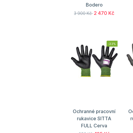
Bodero
2 470 Kč
3 900 Kč
-22%
Ochranné pracovní
O
rukavice SITTA
r
FULL Cerva