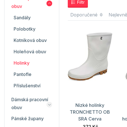
Filtr
obuv
Doporučené
Nejlevně
Sandály
Polobotky
Kotníková obuv
Holeňová obuv
Holinky
Pantofle
Příslušenství
Dámská pracovní
Nízké holínky
obuv
TRONCHETTO OB
Pánské župany
SRA Cerva
h
372 Kč