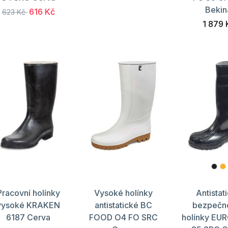
Bekin
616 Kč
623 Kč
1 879 
Pracovní holínky
Vysoké holínky
Antistat
vysoké KRAKEN
antistatické BC
bezpečno
6187 Cerva
FOOD O4 FO SRC
holínky EU