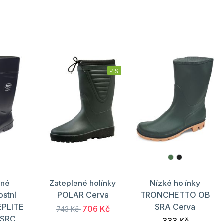
-4%
ené
Zateplené holínky
Nízké holínky
stní
POLAR Cerva
TRONCHETTO OB
EPLITE
SRA Cerva
706 Kč
743 Kč
 SRC
333 Kč