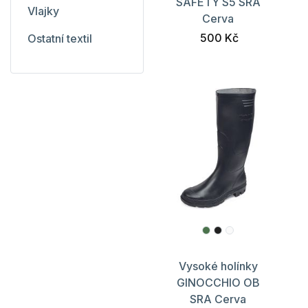
SAFETY S5 SRA
Vlajky
Cerva
500 Kč
Ostatní textil
Vysoké holínky
GINOCCHIO OB
SRA Cerva