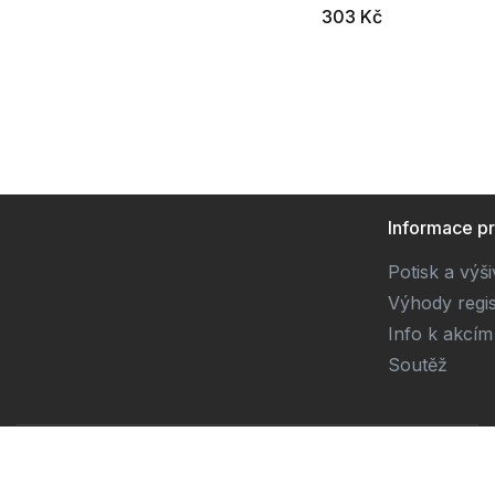
303 Kč
Informace p
Potisk a výš
Výhody regi
Info k akcím
Soutěž
Dodavatel
SOLEDO, s.r.o. IČ: 29298679