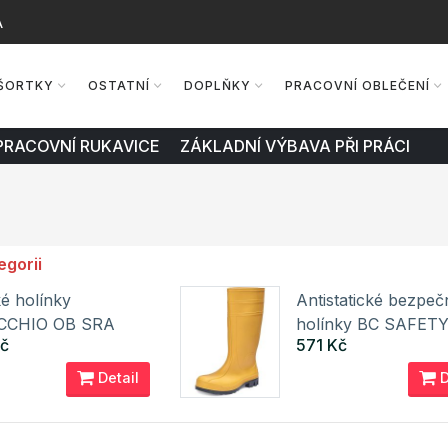
A
ŠORTKY
OSTATNÍ
DOPLŇKY
PRACOVNÍ OBLEČENÍ
PRACOVNÍ RUKAVICE ZÁKLADNÍ VÝBAVA PŘI PRÁCI
egorii
é holínky
Antistatické bezpeč
CCHIO OB SRA
holínky BC SAFETY
č
571 Kč
SRA Cerva
Detail
D