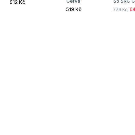
Cerva
S5 SRC C
912 Kč
519 Kč
64
776 Kč