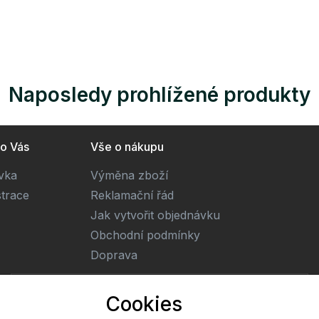
Naposledy prohlížené produkty
ro Vás
Vše o nákupu
ivka
Výměna zboží
strace
Reklamační řád
Jak vytvořit objednávku
Obchodní podmínky
Doprava
E-mail
Cookies
Online