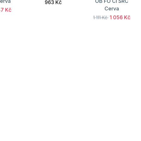
erva
OB FO CI SRC
963 Kč
Cerva
7 Kč
1 056 Kč
1 111 Kč