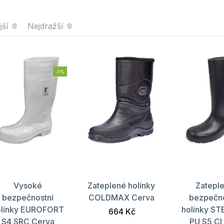
jší
Nejdražší
-1%
Vysoké
Zateplené holínky
Zatepl
bezpečnostní
COLDMAX Cerva
bezpečno
olínky EUROFORT
holínky ST
664 Kč
S4 SRC Cerva
PU S5 CI