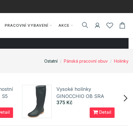
PRACOVNÍ VYBAVENÍ
AKCE
Ostatní
Pánská pracovní obuv
Holinky
nostní
Vysoké holínky
 S5
GINOCCHIO OB SRA
375 Kč
Cerva
etail
Detail