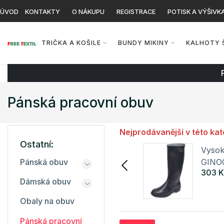
ÚVOD
KONTAKTY
O NÁKUPU
REGISTRACE
POTISK A VÝŠIVK
TRIČKA A KOŠILE
BUNDY MIKINY
KALHOTY 
Pánská pracovní obuv
Nejprodávanější v této kat
Ostatní:
Nízké holínky
Vysok
TRONCHETTO OB SRA
GINO
Pánská obuv
333 Kč
303 K
Cerva
Cerva
Dámská obuv
Detail
Obaly na obuv
Pánská pracovní