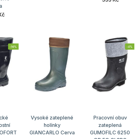
a
Kč
-16%
-4%
ické
Vysoké zateplené
Pracovní obuv
stní
holínky
zateplená
ROFORT
GIANCARLO Cerva
GUMOFILC 6250