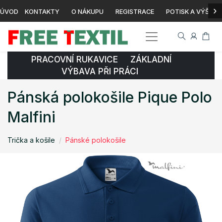
›
ÚVOD
KONTAKTY
O NÁKUPU
REGISTRACE
POTISK A VÝŠIVK
PRACOVNÍ RUKAVICE ZÁKLADNÍ
VÝBAVA PŘI PRÁCI
Pánská polokošile Pique Polo
Malfini
Trička a košile
Pánské polokošile