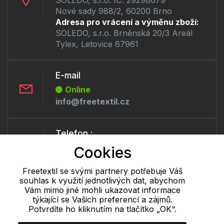
Nové sady 988/2, 60200 Brno
Adresa pro vrácení a výměnu zboží:
SOLEDO, s.r.o. Brněnská 20/3 Areál
Tylex, Letovice 67961
E-mail
Online
info@freetextil.cz
Telefon :
Offline
Cookies
+420 530 334 460
Freetextil se svými partnery potřebuje Váš
souhlas k využití jednotlivých dat, abychom
Cookie - podrobné nastavení
|
Další informace
|
Ochrana osobních
Vám mimo jiné mohli ukazovat informace
týkající se Vašich preferencí a zájmů.
údajů
Potvrdíte ho kliknutím na tlačítko „OK“.