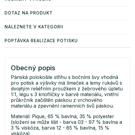
DOTAZ NA PRODUKT
NALEZNETE V KATEGORII
POPTÁVKA REALIZACE POTISKU
Obecný popis
Pánská polokošile střihu s bočními švy vhodná
pro potisk a výšivky má límeček a lemy rukávů s
dvojitým reliéfním proužkem z žebrového úpletu
1:1, légu s 3 knoflíčky v barvě materiálu, vnitřní
průkrčník začištěn páskou z vrchového
materiálu a zpevnění ramenních švů páskou.
Materiál: Pique, 65 % bavlna, 35 % polyester
(složení se může lišit - barva 03 - 97 % bavlna a
3 % viskóza, barva 12 - 85 % bavlna, 15 %
viskóza)