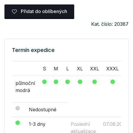
Přidat do oblíbených
Kat. číslo: 20387
Termín expedice
S
M
L
XL
XXL
XXXL
XX
půlnoční
modrá
Nedostupné
1-3 dny
Poslední
07.08.2026
aktualizace