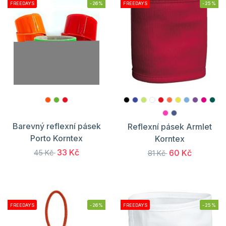
FREEDAYS
-26%
FREEDAYS
-25%
Barevný reflexní pásek
Reflexní pásek Armlet
Porto Korntex
Korntex
33 Kč
60 Kč
45 Kč
81 Kč
FREEDAYS
-26%
FREEDAYS
-25%