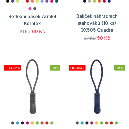
Balíček náhradních
Reflexní pásek Armlet
stahováků (10 ks)
Korntex
QX505 Quadra
60 Kč
81 Kč
50 Kč
67 Kč
FREEDAYS
-26%
FREEDAYS
-26%