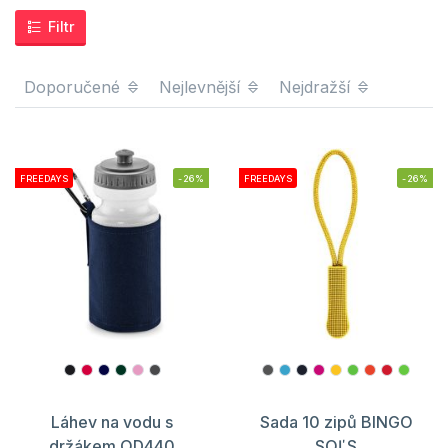
Filtr
Doporučené
Nejlevnější
Nejdražší
FREEDAYS
-26%
FREEDAYS
-26%
Láhev na vodu s
Sada 10 zipů BINGO
držákem QD440
SOĽS