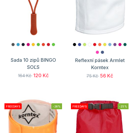
Sada 10 zipů BINGO
Reflexní pásek Armlet
SOĽS
Korntex
120 Kč
56 Kč
164 Kč
75 Kč
FREEDAYS
-26%
FREEDAYS
-25%