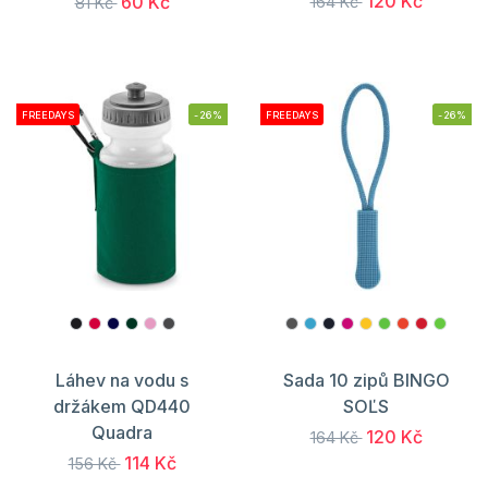
120 Kč
60 Kč
164 Kč
81 Kč
FREEDAYS
-26%
FREEDAYS
-26%
Láhev na vodu s
Sada 10 zipů BINGO
držákem QD440
SOĽS
Quadra
120 Kč
164 Kč
114 Kč
156 Kč