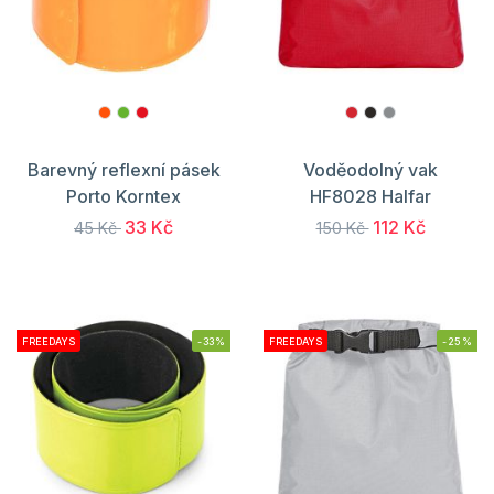
Barevný reflexní pásek
Voděodolný vak
Porto Korntex
HF8028 Halfar
33 Kč
112 Kč
45 Kč
150 Kč
FREEDAYS
-33%
FREEDAYS
-25%