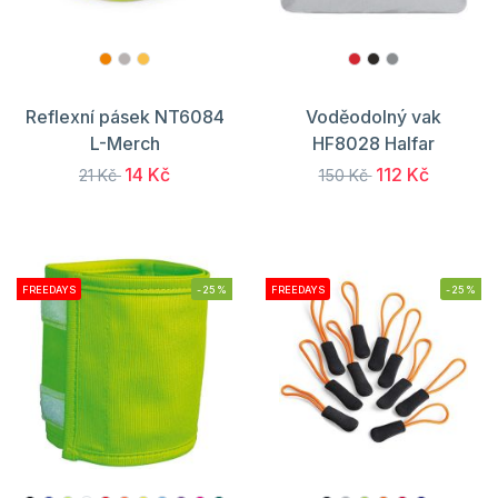
Reflexní pásek NT6084
Voděodolný vak
L-Merch
HF8028 Halfar
14 Kč
112 Kč
21 Kč
150 Kč
FREEDAYS
-25%
FREEDAYS
-25%