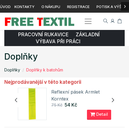
›
ÚVOD
KONTAKTY
O NÁKUPU
REGISTRACE
POTISK A VÝŠIVK
PRACOVNÍ RUKAVICE ZÁKLADNÍ
VÝBAVA PŘI PRÁCI
Doplňky
Doplňky
Doplňky k batohům
Nejprodávanější v této kategorii
Reflexní pásek Armlet
05
Korntex
54 Kč
75 Kč
ail
Detail