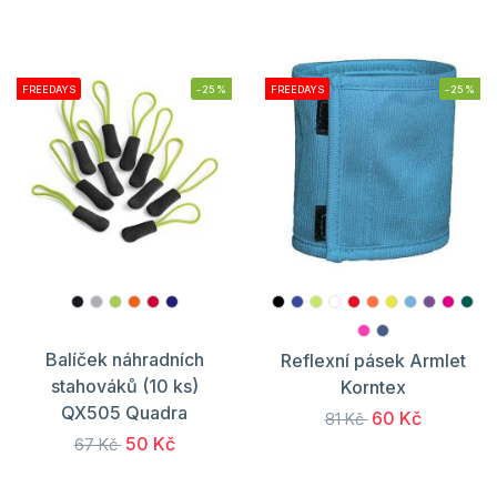
FREEDAYS
-25%
FREEDAYS
-25%
Balíček náhradních
Reflexní pásek Armlet
stahováků (10 ks)
Korntex
QX505 Quadra
60 Kč
81 Kč
50 Kč
67 Kč