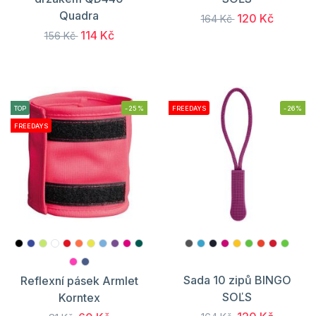
Quadra
120 Kč
164 Kč
114 Kč
156 Kč
TOP
-25%
FREEDAYS
-26%
FREEDAYS
Sada 10 zipů BINGO
Reflexní pásek Armlet
SOĽS
Korntex