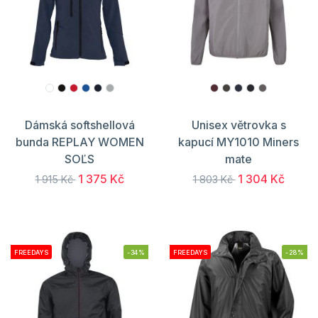
Dámská softshellová
Unisex větrovka s
bunda REPLAY WOMEN
kapucí MY1010 Miners
SOĽS
mate
1 375 Kč
1 304 Kč
1 915 Kč
1 803 Kč
FREEDAYS
-34%
FREEDAYS
-28%