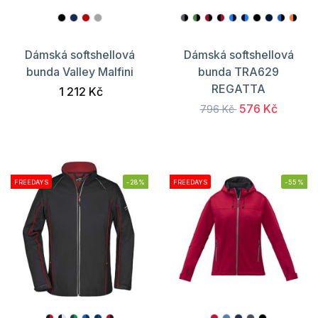
Dámská softshellová
Dámská softshellová
bunda Valley Malfini
bunda TRA629
REGATTA
1 212 Kč
576 Kč
796 Kč
FREEDAYS
-28%
FREEDAYS
-55%