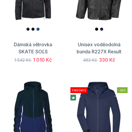
Dámská větrovka
Unisex voděodolná
SKATE SOĽS
bunda R227X Result
1 010 Kč
330 Kč
1 542 Kč
462 Kč
FREEDAYS
-26%