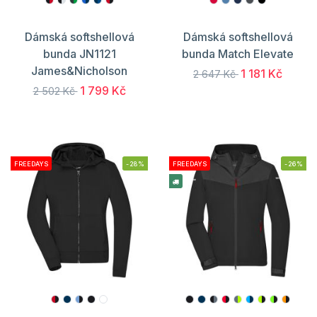
Dámská softshellová
Dámská softshellová
bunda JN1121
bunda Match Elevate
James&Nicholson
1 181 Kč
2 647 Kč
1 799 Kč
2 502 Kč
FREEDAYS
-28%
FREEDAYS
-26%