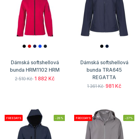
Dámská softshellová
Dámská softshellová
bunda HRM1102 HRM
bunda TRA645
REGATTA
1 882 Kč
2 510 Kč
981 Kč
1 361 Kč
FREEDAYS
-28%
FREEDAYS
-27%