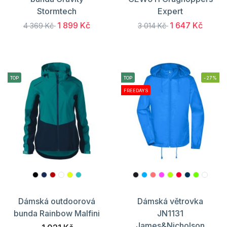
Stormtech
Expert
1 899 Kč
1 647 Kč
4 369 Kč
3 014 Kč
TOP
TOP
-27%
FREEDAYS
Dámská outdoorová
Dámská větrovka
bunda Rainbow Malfini
JN1131
James&Nicholson