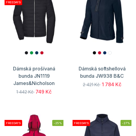
FREEDAYS
Dámská prošívaná
Dámská softshellová
bunda JN1119
bunda JW938 B&C
James&Nicholson
1 784 Kč
2 421 Kč
749 Kč
1 442 Kč
FREEDAYS
-25%
FREEDAYS
-27%