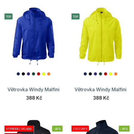
TOP
TOP
Větrovka Windy Malfini
Větrovka Windy Malfini
388 Kč
388 Kč
VÝPRODEJ SKLADU
-48%
FREEDAYS
-26%