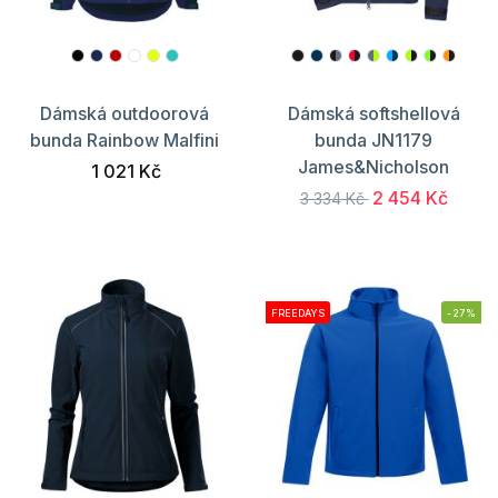
Dámská outdoorová
Dámská softshellová
bunda Rainbow Malfini
bunda JN1179
James&Nicholson
1 021 Kč
2 454 Kč
3 334 Kč
FREEDAYS
-27%