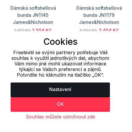
Dámská softshellová
Dámská softshellová
bunda JN1145
bunda JN1179
James&Nicholson
James&Nicholson
1 304 Kč
2 454 Kč
1 817 Kč
3 334 Kč
Cookies
Freetextil se svými partnery potřebuje Váš
Načíst dalších 24 položek
souhlas k využití jednotlivých dat, abychom
Vám mimo jiné mohli ukazovat informace
týkající se Vašich preferencí a zájmů.
1
2
3
..
13
14
15
Potvrdíte ho kliknutím na tlačítko „OK“.
Naposledy prohlížené
Nastavení
produkty
OK
Souhlas můžete odmítnout zde