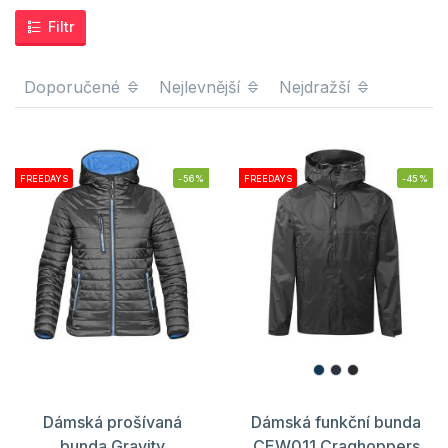
Filtr
Doporučené
Nejlevnější
Nejdražší
FREEDAYS
-56%
FREEDAYS
-45%
Dámská prošívaná
Dámská funkční bunda
bunda Gravity
CEW011 Craghoppers