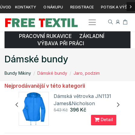
›
ÚVOD
KONTAKTY
O NÁKUPU
REGISTRACE
POTISK A VÝŠIVK
PRACOVNÍ RUKAVICE ZÁKLADNÍ
VÝBAVA PŘI PRÁCI
Dámské bundy
Bundy Mikiny
Dámské bundy
Jaro, podzim
Nejprodávanější v této kategorii
unda
Dámská větrovka JN1131
James&Nicholson
396 Kč
543 Kč
ail
Detail