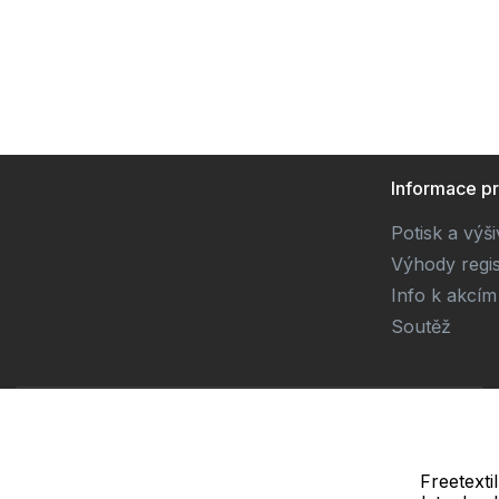
Informace p
Potisk a výš
Výhody regi
Info k akcím
Soutěž
Dodavatel
SOLEDO, s.r.o. IČ: 29298679
Nové sady 988/2, 60200 Brno
Freetexti