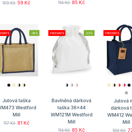
85 Kč
59 Kč
114 Kč
100 Kč
EEDAYS
-30%
FREEDAYS
-25%
FREEDAYS
Jutová taška
Bavlněná dárková
Jutová 
M473 Westford
taška 36x44
dárková 
Mill
WM121M Westford
WM412 We
Mill
Mill
81 Kč
117 Kč
85 Kč
7
114 Kč
100 Kč