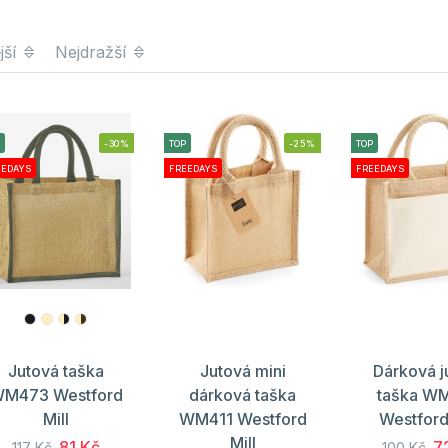
jší
Nejdražší
-30%
TOP
-25%
TOP
EEDAYS
FREEDAYS
FREEDAYS
Jutová taška
Jutová mini
Dárková j
M473 Westford
dárková taška
taška W
Mill
WM411 Westford
Westford
Mill
81 Kč
7
117 Kč
100 Kč