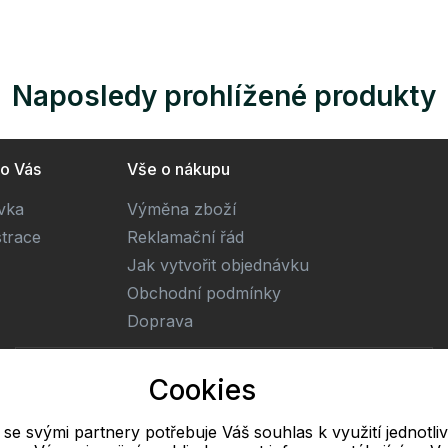
Naposledy prohlížené produkty
ro Vás
Vše o nákupu
ivka
Výměna zboží
strace
Reklamační řád
Jak vytvořit objednávku
Obchodní podmínky
Doprava
E-mail
Cookies
Online
l se svými partnery potřebuje Váš souhlas k využití jednotli
info@freetextil.cz