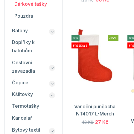
Dárkové tašky
Pouzdra
Batohy
TOP
-35%
TOP
Doplňky k
FREEDAYS
FR
batohům
Cestovní
zavazadla
Čepice
Kšiltovky
Termotašky
Vánoční punčocha
NT4017 L-Merch
Kancelář
W
27 Kč
42 Kč
Bytový textil