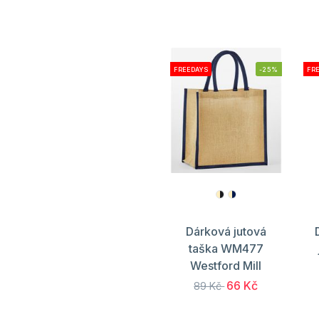
FREEDAYS
-25%
FR
Dárková jutová
taška WM477
Westford Mill
66 Kč
89 Kč