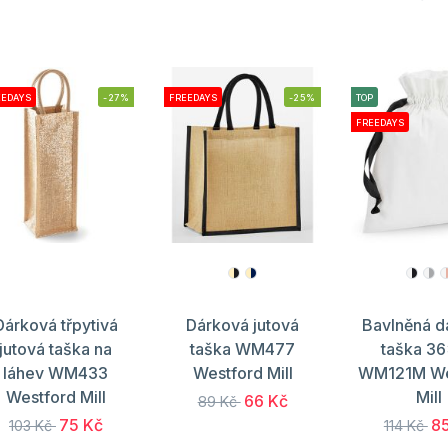
EEDAYS
-27%
FREEDAYS
-25%
TOP
FREEDAYS
Dárková třpytivá
Dárková jutová
Bavlněná d
jutová taška na
taška WM477
taška 3
láhev WM433
Westford Mill
WM121M We
Westford Mill
Mill
66 Kč
89 Kč
75 Kč
8
103 Kč
114 Kč