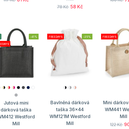
58 Kč
78 Kč
-41%
FREEDAYS
-25%
FREEDAYS
EEDAYS
Bavlněná dárková
Mini dárkov
Jutová mini
taška 36x44
WM441 We
dárková taška
WM121M Westford
Mill
M412 Westford
Mill
Mill
9
122 Kč