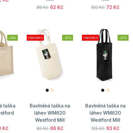
62 Kč
72 Kč
86 Kč
100 Kč
-26%
FREEDAYS
-25%
FREEDAYS
-25%
á taška
Bavlněná taška na
Bavlněná taška na
stford
láhev WM620
láhev WM620
Westford Mill
Westford Mill
0 Kč
66 Kč
93 Kč
89 Kč
125 Kč