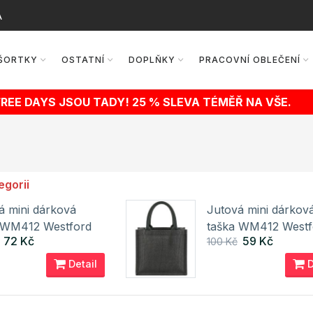
A
ŠORTKY
OSTATNÍ
DOPLŇKY
PRACOVNÍ OBLEČENÍ
FREE DAYS JSOU TADY! 25 % SLEVA TÉMĚŘ NA VŠE.
egorii
á mini dárková
Jutová mini dárkov
 WM412 Westford
taška WM412 Westf
72 Kč
59 Kč
100 Kč
Mill
Detail
D