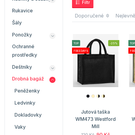
Filtr
Rukavice
Doporučené
Nejlevně
Šály
Ponožky
TOP
-25%
TOP
Ochranné
FREEDAYS
FR
prostředky
Deštníky
Drobná bagáž
Peněženky
Ledvinky
Jutová taška
Dokladovky
WM473 Westford
W
Mill
Vaky
90 Kč
120 Kč