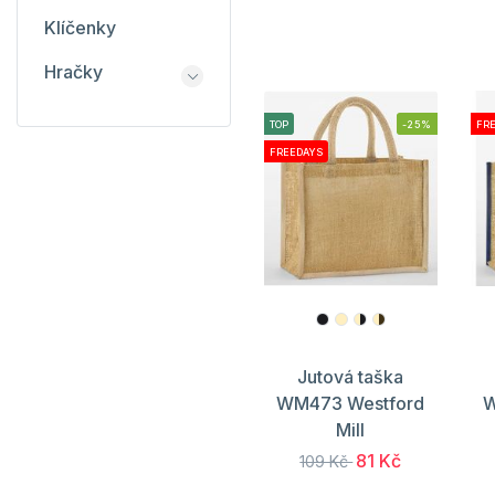
Klíčenky
Hračky
TOP
-25%
FR
FREEDAYS
Jutová taška
WM473 Westford
W
Mill
81 Kč
109 Kč