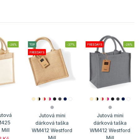
-28%
TOP
-27%
FREEDAYS
-28%
FREEDAYS
utová
Jutová mini
Jutová mini
M425
dárková taška
dárková taška
 Mill
WM412 Westford
WM412 Westford
Mill
Mill
2 Kč