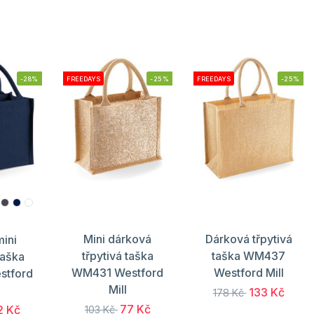
-28%
FREEDAYS
-25%
FREEDAYS
-25%
Mini dárková
Dárková třpytivá
mini
třpytivá taška
taška WM437
taška
WM431 Westford
Westford Mill
stford
Mill
133 Kč
178 Kč
77 Kč
2 Kč
103 Kč