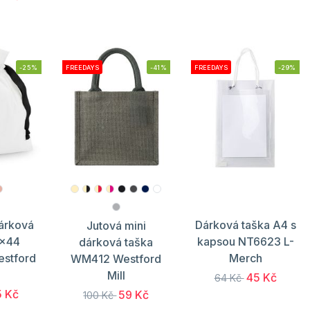
-25%
FREEDAYS
-41%
FREEDAYS
-29%
árková
Dárková taška A4 s
Jutová mini
6x44
kapsou NT6623 L-
dárková taška
stford
Merch
WM412 Westford
Mill
45 Kč
64 Kč
5 Kč
59 Kč
100 Kč