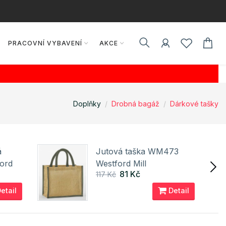
PRACOVNÍ VYBAVENÍ
AKCE
Doplňky
Drobná bagáž
Dárkové tašky
á
Jutová taška WM473
ord
Westford Mill
81 Kč
117 Kč
etail
Detail