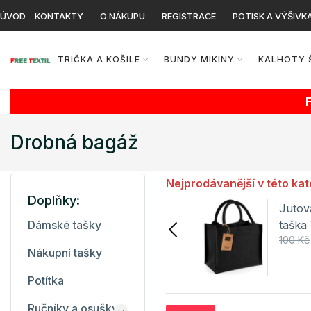
ÚVOD
KONTAKTY
O NÁKUPU
REGISTRACE
POTISK A VÝŠIVK
TRIČKA A KOŠILE
BUNDY MIKINY
KALHOTY 
Drobná bagáž
Nejprodávanější v této kat
Doplňky:
Jutová mini dárková
Jutov
taška WM412 Westford
taška
Dámské tašky
59 Kč
100 Kč
100 Kč
Mill
Mill
Nákupní tašky
Detail
Potítka
Ručníky a osušky