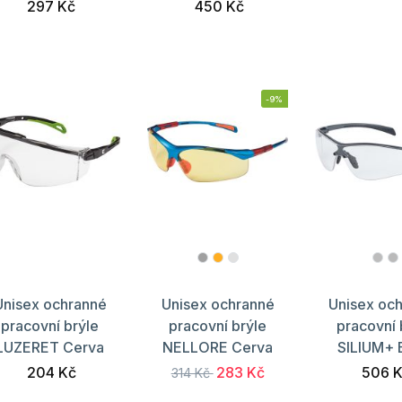
297 Kč
450 Kč
-9%
Unisex ochranné
Unisex ochranné
Unisex oc
pracovní brýle
pracovní brýle
pracovní 
LUZERET Cerva
NELLORE Cerva
SILIUM+ 
204 Kč
283 Kč
506 
314 Kč