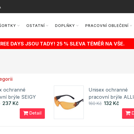
A
ŠORTKY
OSTATNÍ
DOPLŇKY
PRACOVNÍ OBLEČENÍ
FREE DAYS JSOU TADY! 25 % SLEVA TÉMĚŘ NA VŠE.
egorii
x ochranné
Unisex ochranné
vní brýle SEIGY
pracovní brýle AL
237 Kč
132 Kč
č
160 Kč
Cerva
Detail
D