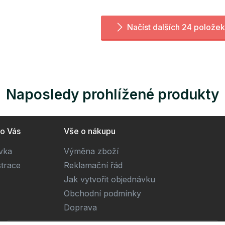
Načíst dalších 24 položek
Naposledy prohlížené produkty
ro Vás
Vše o nákupu
ivka
Výměna zboží
strace
Reklamační řád
Jak vytvořit objednávku
Obchodní podmínky
Doprava