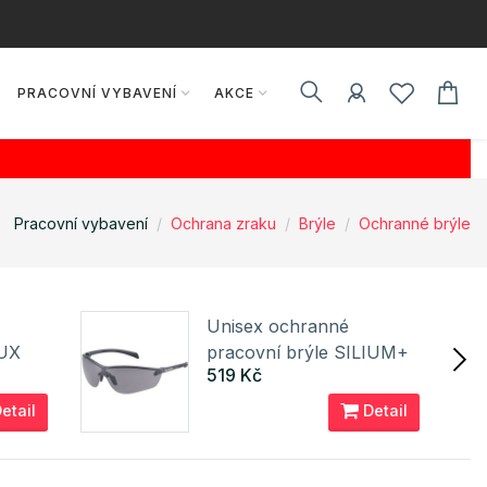
PRACOVNÍ VYBAVENÍ
AKCE
Pracovní vybavení
Ochrana zraku
Brýle
Ochranné brýle
Unisex ochranné
LUX
pracovní brýle SILIUM+
519 Kč
Bolle
etail
Detail