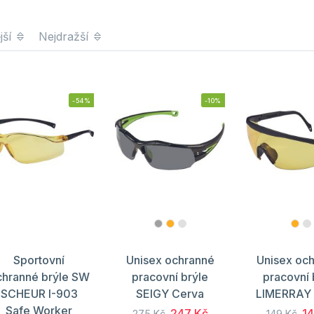
jší
Nejdražší
-54%
-10%
Sportovní
Unisex ochranné
Unisex oc
chranné brýle SW
pracovní brýle
pracovní 
SCHEUR I-903
SEIGY Cerva
LIMERRAY 
Safe Worker
247 Kč
14
275 Kč
149 Kč