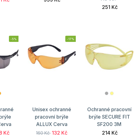
251 Kč
-5%
-17%
hranné
Unisex ochranné
Ochranné pracovní
brýle
pracovní brýle
brýle SECURE FIT
erva
ALLUX Cerva
SF200 3M
8 Kč
132 Kč
214 Kč
160 Kč