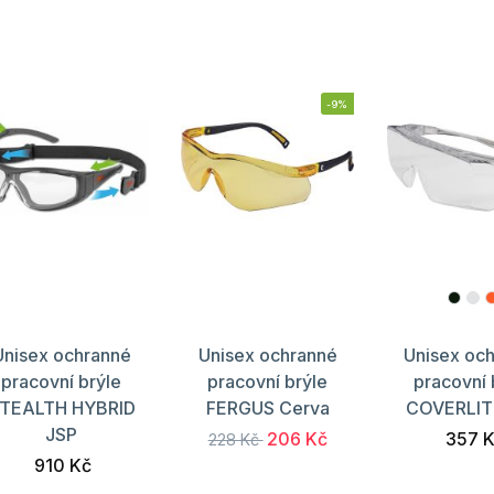
-9%
Unisex ochranné
Unisex ochranné
Unisex oc
pracovní brýle
pracovní brýle
pracovní 
TEALTH HYBRID
FERGUS Cerva
COVERLIT
JSP
206 Kč
357 
228 Kč
910 Kč