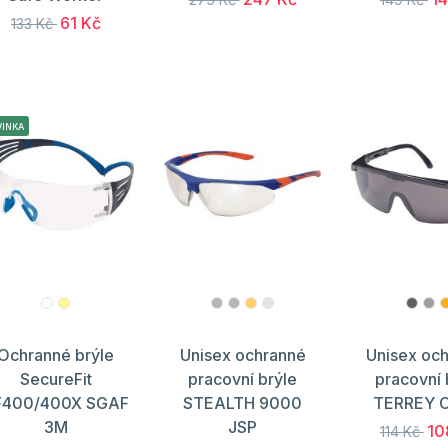
61 Kč
133 Kč
VINKA
Ochranné brýle
Unisex ochranné
Unisex oc
SecureFit
pracovní brýle
pracovní 
F400/400X SGAF
STEALTH 9000
TERREY C
3M
JSP
10
114 Kč