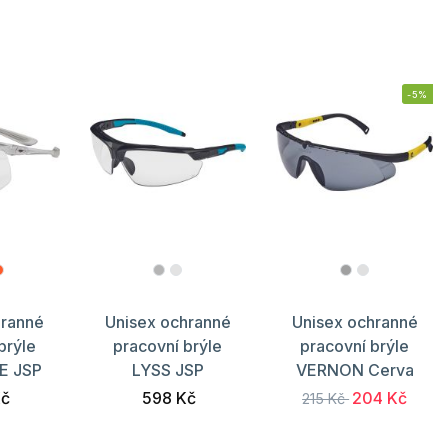
-5%
hranné
Unisex ochranné
Unisex ochranné
brýle
pracovní brýle
pracovní brýle
E JSP
LYSS JSP
VERNON Cerva
Kč
598 Kč
204 Kč
215 Kč