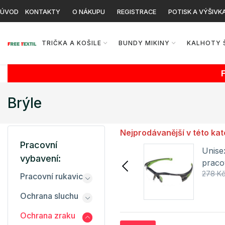
ÚVOD
KONTAKTY
O NÁKUPU
REGISTRACE
POTISK A VÝŠIVK
TRIČKA A KOŠILE
BUNDY MIKINY
KALHOTY 
Brýle
Nejprodávanější v této kat
Pracovní
Unisex ochranné
Unise
vybavení:
pracovní brýle
praco
141 Kč
149 Kč
278 K
LIMERRAY Cerva
Cerva
Pracovní rukavice
Detail
Ochrana sluchu
Ochrana zraku