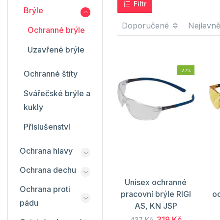
Filtr
Brýle
Doporučené
Nejlevně
Ochranné brýle
Uzavřené brýle
-27%
Ochranné štíty
Svářečské brýle a
kukly
Příslušenství
Ochrana hlavy
Ochrana dechu
Unisex ochranné
Ochrana proti
pracovní brýle RIGI
o
pádu
AS, KN JSP
319 Kč
437 Kč