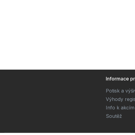
Informace p
Potisk a výš
Výhody regi
Info k akcím
Soutěž