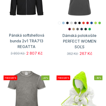
Pánská softshellová
Dámská polokošile
bunda 2v1 TRA713
PERFECT WOMEN
REGATTA
SOĽS
2 807 Kč
267 Kč
3 893 Kč
362 Kč
FREEDAYS
-43%
FREEDAYS
-38%