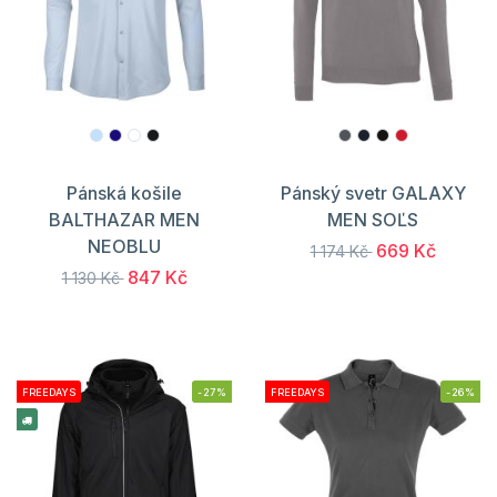
Pánská košile
Pánský svetr GALAXY
BALTHAZAR MEN
MEN SOĽS
NEOBLU
669 Kč
1 174 Kč
847 Kč
1 130 Kč
FREEDAYS
-27%
FREEDAYS
-26%