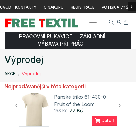
›
ÚVOD
KONTAKTY
O NÁKUPU
REGISTRACE
POTISK A VÝŠIVK
PRACOVNÍ RUKAVICE ZÁKLADNÍ
VÝBAVA PŘI PRÁCI
Výprodej
AKCE
Výprodej
Nejprodávanější v této kategorii
Pánské triko 61-430-0
Fruit of the Loom
77 Kč
158 Kč
ail
Detail