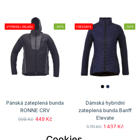
VÝPRODEJ SKLADU
-55%
FREEDAYS
-53%
Pánská zateplená bunda
Dámská hybridní
RONNE CRV
zateplená bunda Banff
Elevate
449 Kč
998 Kč
1 437 Kč
3 111 Kč
Cookies