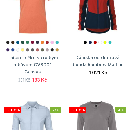
Dámská outdoorová
Unisex tričko s krátkým
bunda Rainbow Malfini
rukávem CV3001
Canvas
1 021 Kč
183 Kč
331 Kč
FREEDAYS
-25%
FREEDAYS
-43%