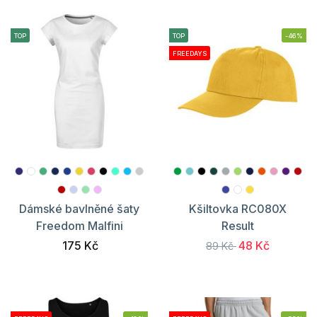
TOP
TOP
-46%
FREEDAYS
Dámské bavlněné šaty
Kšiltovka RC080X
Freedom Malfini
Result
175 Kč
48 Kč
89 Kč