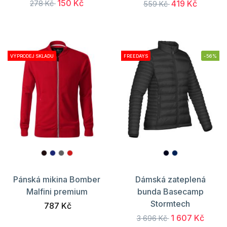
150 Kč
419 Kč
278 Kč
559 Kč
VÝPRODEJ SKLADU
FREEDAYS
-56%
Pánská mikina Bomber
Dámská zateplená
Malfini premium
bunda Basecamp
Stormtech
787 Kč
1 607 Kč
3 696 Kč