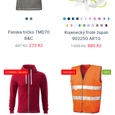
Pánské tričko TMD70
Kojenecký froté župan
B&C
902250 ARTG
273 Kč
680 Kč
487 Kč
1 098 Kč
VÝPRODEJ SKLADU
FREEDAYS
-63%