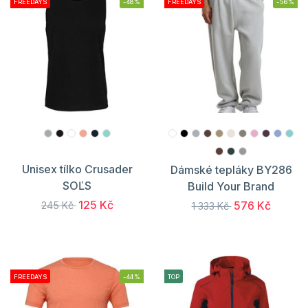
FREEDAYS
-48%
FREEDAYS
-56%
Unisex tílko Crusader
Dámské tepláky BY286
SOĽS
Build Your Brand
125 Kč
576 Kč
245 Kč
1 333 Kč
FREEDAYS
-44%
TOP