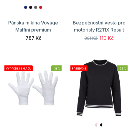
Pánská mikina Voyage
Bezpečnostní vesta pro
Malfini premium
motoristy R211X Result
787 Kč
110 Kč
301 Kč
VÝPRODEJ SKLADU
-38%
FREEDAYS
-52%