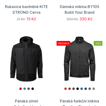
Rukavice bavlněné KITE
Dámská mikina BY105
STRONG Cerva
Build Your Brand
13 Kč
330 Kč
21 Kč
693 Kč
FREEDAYS
-55%
Pánská zimní
Pánská funkční mikina