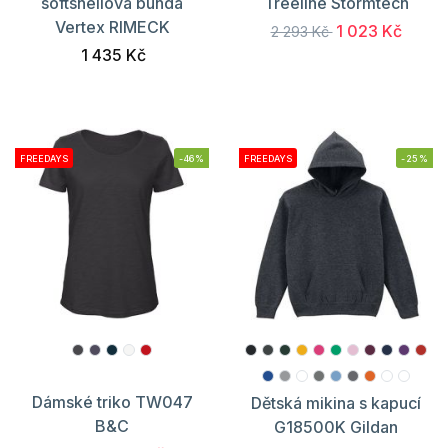
softshellová bunda
Treeline Stormtech
Vertex RIMECK
1 023 Kč
2 293 Kč
1 435 Kč
FREEDAYS
-46%
FREEDAYS
-25%
Dámské triko TW047
Dětská mikina s kapucí
B&C
G18500K Gildan