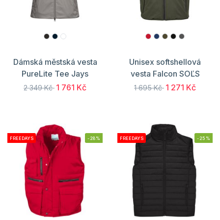
Dámská městská vesta
Unisex softshellová
PureLite Tee Jays
vesta Falcon SOĽS
1 761 Kč
1 271 Kč
2 349 Kč
1 695 Kč
FREEDAYS
-28%
FREEDAYS
-25%