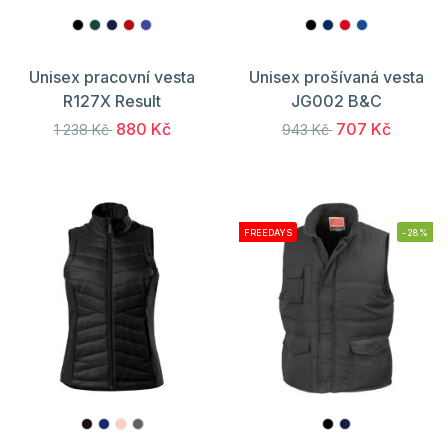
Unisex pracovní vesta
Unisex prošívaná vesta
R127X Result
JG002 B&C
880 Kč
707 Kč
1 238 Kč
943 Kč
FREEDAYS
-28%