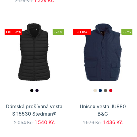
1 229 Kč
2 129 Kč
FREEDAYS
-25%
FREEDAYS
-27%
Dámská prošívaná vesta
Unisex vesta JU880
ST5530 Stedman®
B&C
1 540 Kč
1 436 Kč
2 054 Kč
1 976 Kč