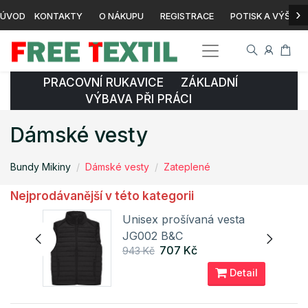
›
ÚVOD
KONTAKTY
O NÁKUPU
REGISTRACE
POTISK A VÝŠIVK
PRACOVNÍ RUKAVICE ZÁKLADNÍ
VÝBAVA PŘI PRÁCI
Dámské vesty
Bundy Mikiny
Dámské vesty
Zateplené
Nejprodávanější v této kategorii
Unisex prošívaná vesta
JG002 B&C
707 Kč
943 Kč
ail
Detail