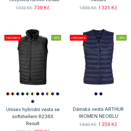
738 Kč
1 325 Kč
1 032 Kč
1 898 Kč
FREEDAYS
-31%
FREEDAYS
-26%
Dámská vesta ARTHUR
Unisex hybridní vesta se
WOMEN NEOBLU
softshellem R238X
Result
1 359 Kč
1 840 Kč