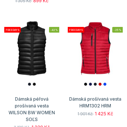
899 Kč
1 305 Kč
FREEDAYS
-42%
FREEDAYS
-25%
Dámská péřová
Dámská prošívaná vesta
prošívaná vesta
HRM1302 HRM
WILSON BW WOMEN
1 425 Kč
1 901 Kč
SOĽS