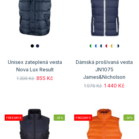
Unisex zateplená vesta
Dámská prošívaná vesta
Nova Lux Result
JN1075
James&Nicholson
855 Kč
1 309 Kč
1 440 Kč
1 976 Kč
FREEDAYS
-28%
FREEDAYS
-34%