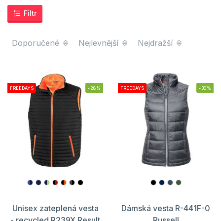
Filtr
Doporučené
Nejlevnější
Nejdražší
FREEDAYS
-28%
FREEDAYS
-30%
Unisex zateplená vesta
Dámská vesta R-441F-0
- recycled R239X Result
Russell