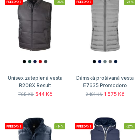
FREEDAYS
-28%
FREEDAYS
-25%
Unisex zateplená vesta
Dámská prošívaná vesta
R208X Result
E7635 Promodoro
544 Kč
1 575 Kč
765 Kč
2 101 Kč
FREEDAYS
-34%
FREEDAYS
-27%