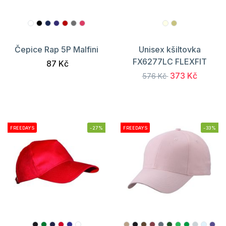
Čepice Rap 5P Malfini
Unisex kšiltovka
FX6277LC FLEXFIT
87 Kč
373 Kč
576 Kč
FREEDAYS
-27%
FREEDAYS
-33%