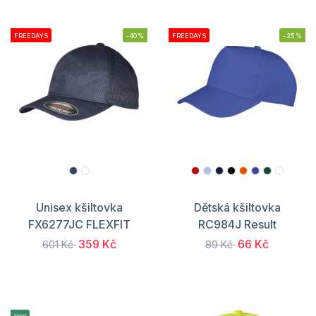
FREEDAYS
-40%
FREEDAYS
-25%
Unisex kšiltovka
Dětská kšiltovka
FX6277JC FLEXFIT
RC984J Result
359 Kč
66 Kč
601 Kč
89 Kč