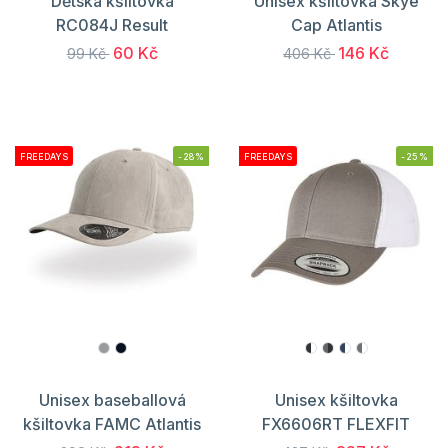
Dětská kšiltovka
Unisex kšiltovka Skye
RC084J Result
Cap Atlantis
60 Kč
146 Kč
99 Kč
406 Kč
FREEDAYS
-28%
FREEDAYS
-25%
Unisex baseballová
Unisex kšiltovka
kšiltovka FAMC Atlantis
FX6606RT FLEXFIT