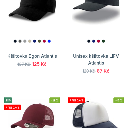
Kšiltovka Egon Atlantis
Unisex kšiltovka LIFV
Atlantis
125 Kč
167 Kč
87 Kč
120 Kč
TOP
-28%
FREEDAYS
-42%
FREEDAYS