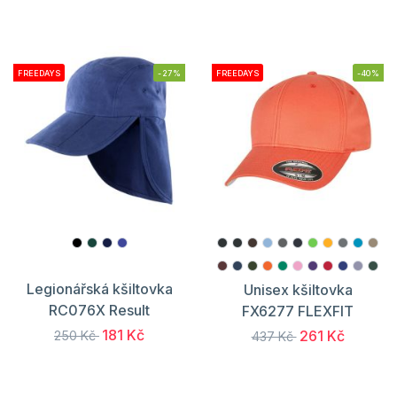
FREEDAYS
-27%
FREEDAYS
-40%
Legionářská kšiltovka
Unisex kšiltovka
RC076X Result
FX6277 FLEXFIT
181 Kč
261 Kč
250 Kč
437 Kč