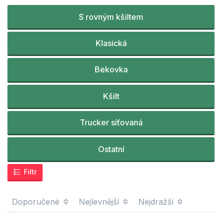
S rovným kšiltem
Klasická
Bekovka
Kšilt
Trucker síťovaná
Ostatní
Filtr
Doporučené
Nejlevnější
Nejdražší