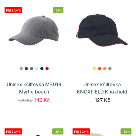
FREEDAYS
-33%
Unisex kšiltovka MB018
Unisex kšiltovka
Myrtle beach
KNOXFIELD Knoxfield
146 Kč
127 Kč
220 Kč
FREEDAYS
-25%
FREEDAYS
-28%