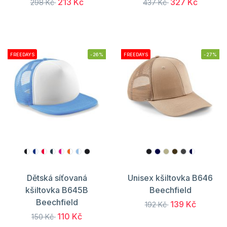
213 Kč
327 Kč
298 Kč
437 Kč
FREEDAYS
-26%
FREEDAYS
-27%
Dětská síťovaná
Unisex kšiltovka B646
kšiltovka B645B
Beechfield
Beechfield
139 Kč
192 Kč
110 Kč
150 Kč