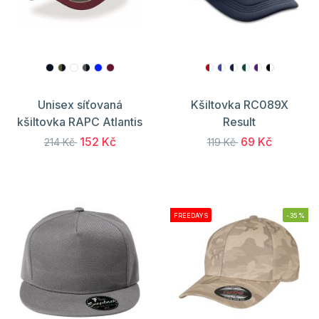
Unisex síťovaná
Kšiltovka RC089X
kšiltovka RAPC Atlantis
Result
152 Kč
69 Kč
214 Kč
119 Kč
FREEDAYS
-35%