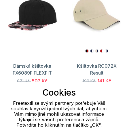
Dámská kšiltovka
Kšiltovka RC072X
FX6089F FLEXFIT
Result
503 Kč
141 Kč
671 Kč
198 Kč
Cookies
Freetextil se svými partnery potřebuje Váš
Načíst dalších 24 položek
souhlas k využití jednotlivých dat, abychom
Vám mimo jiné mohli ukazovat informace
1
2
3
..
33
34
35
týkající se Vašich preferencí a zájmů.
Potvrdíte ho kliknutím na tlačítko „OK“.