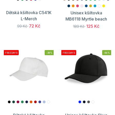
Dětská kšiltovka C541K
Unisex kšiltovka
L-Merch
MB6118 Myrtle beach
72 Kč
125 Kč
99 Kč
189 Kč
FREEDAYS
-39%
FREEDAYS
-64%