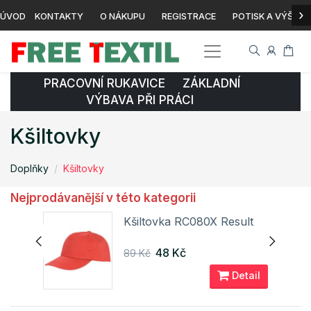
›
ÚVOD
KONTAKTY
O NÁKUPU
REGISTRACE
POTISK A VÝŠIVK
PRACOVNÍ RUKAVICE ZÁKLADNÍ
VÝBAVA PŘI PRÁCI
Kšiltovky
Doplňky
Kšiltovky
Nejprodávanější v této kategorii
lt
Kšiltovka RC080X Result
48 Kč
89 Kč
ail
Detail