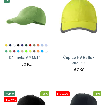
TOP
Čepice HV Reflex
Kšiltovka 6P Malfini
RIMECK
80 Kč
67 Kč
NOVINKA
-25%
FREEDAYS
-27%
FREEDAYS