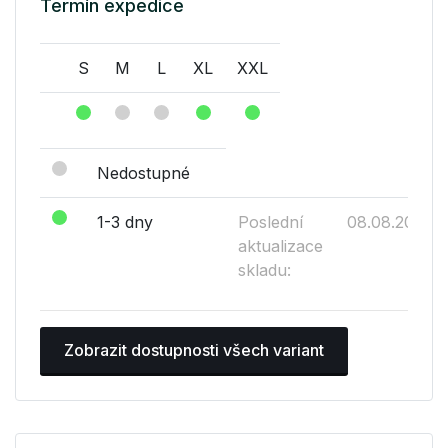
Termín expedice
S
M
L
XL
XXL
Nedostupné
1-3 dny
Poslední
08.08.2026
aktualizace
skladu:
Zobrazit dostupnosti všech variant