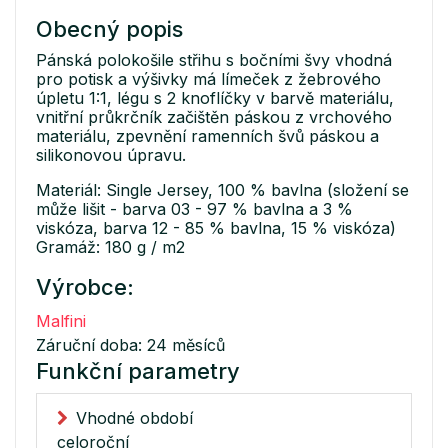
Obecný popis
Pánská polokošile střihu s bočními švy vhodná
pro potisk a výšivky má límeček z žebrového
úpletu 1:1, légu s 2 knoflíčky v barvě materiálu,
vnitřní průkrčník začištěn páskou z vrchového
materiálu, zpevnění ramenních švů páskou a
silikonovou úpravu.
Materiál: Single Jersey, 100 % bavlna (složení se
může lišit - barva 03 - 97 % bavlna a 3 %
viskóza, barva 12 - 85 % bavlna, 15 % viskóza)
Gramáž: 180 g / m2
Výrobce:
Malfini
Záruční doba: 24 měsíců
Funkční parametry
Vhodné období
celoroční