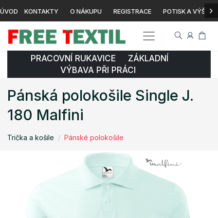
›
ÚVOD
KONTAKTY
O NÁKUPU
REGISTRACE
POTISK A VÝŠIVK
PRACOVNÍ RUKAVICE ZÁKLADNÍ
VÝBAVA PŘI PRÁCI
Pánská polokošile Single J.
180 Malfini
Trička a košile
Pánské polokošile