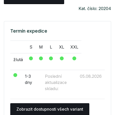
Kat. číslo: 20204
Termín expedice
S
M
L
XL
XXL
žlutá
1-3
Poslední
05.08.2026
dny
aktualizace
skladu:
Zobrazit dostupnosti všech variant