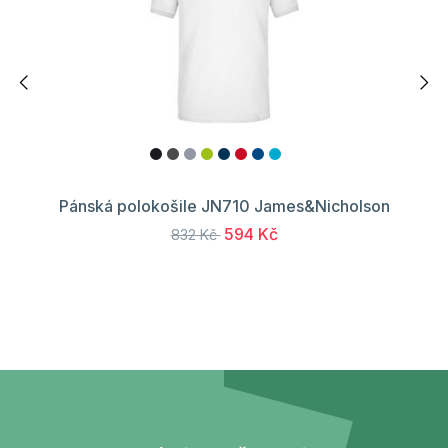
Pánská polokošile JN710 James&Nicholson
594 Kč
832 Kč