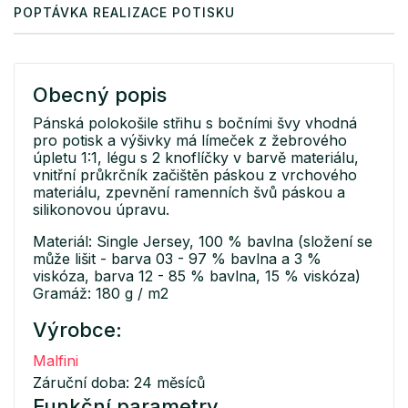
POPTÁVKA REALIZACE POTISKU
Obecný popis
Pánská polokošile střihu s bočními švy vhodná
pro potisk a výšivky má límeček z žebrového
úpletu 1:1, légu s 2 knoflíčky v barvě materiálu,
vnitřní průkrčník začištěn páskou z vrchového
materiálu, zpevnění ramenních švů páskou a
silikonovou úpravu.
Materiál: Single Jersey, 100 % bavlna (složení se
může lišit - barva 03 - 97 % bavlna a 3 %
viskóza, barva 12 - 85 % bavlna, 15 % viskóza)
Gramáž: 180 g / m2
Výrobce:
Malfini
Záruční doba: 24 měsíců
Funkční parametry