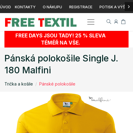
›
ÚVOD
KONTAKTY
O NÁKUPU
REGISTRACE
POTISK A VÝŠIVK
FREE DAYS JSOU TADY! 25 % SLEVA
TÉMĚŘ NA VŠE.
Pánská polokošile Single J.
180 Malfini
Trička a košile
Pánské polokošile