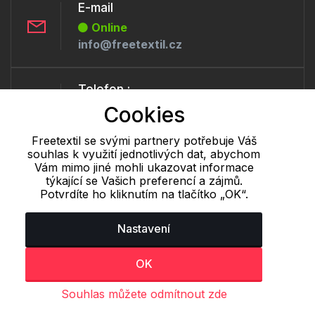
E-mail
Online
info@freetextil.cz
Telefon :
Offline
Cookies
+420 530 334 460
Freetextil se svými partnery potřebuje Váš
souhlas k využití jednotlivých dat, abychom
Vám mimo jiné mohli ukazovat informace
Cookie - podrobné nastavení
|
Další informace
|
Ochrana osobních
týkající se Vašich preferencí a zájmů.
údajů
Potvrdíte ho kliknutím na tlačítko „OK“.
Nastavení
OK
Souhlas můžete odmítnout zde