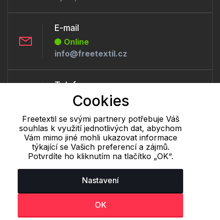
E-mail
Online
info@freetextil.cz
Telefon :
Cookies
Offline
+420 530 334 460
Freetextil se svými partnery potřebuje Váš
souhlas k využití jednotlivých dat, abychom
Vám mimo jiné mohli ukazovat informace
Cookie - podrobné nastavení
|
Další informace
|
Ochrana osobních
týkající se Vašich preferencí a zájmů.
údajů
Potvrdíte ho kliknutím na tlačítko „OK“.
Nastavení
OK