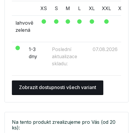
XS
S
M
L
XL
XXL
XXXL
lahvově
zelená
1-3
Poslední
07.08.2026
dny
aktualizace
skladu:
Zobrazit dostupnosti všech variant
Na tento produkt zrealizujeme pro Vás (od 20
ks):