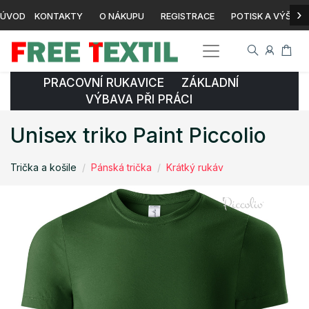
›
ÚVOD
KONTAKTY
O NÁKUPU
REGISTRACE
POTISK A VÝŠIVK
PRACOVNÍ RUKAVICE ZÁKLADNÍ
VÝBAVA PŘI PRÁCI
Unisex triko Paint Piccolio
Trička a košile
Pánská trička
Krátký rukáv