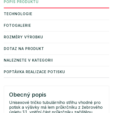
POPIS PRODUKTU
TECHNOLOGIE
FOTOGALERIE
ROZMĚRY VÝROBKU
DOTAZ NA PRODUKT
NALEZNETE V KATEGORII
POPTÁVKA REALIZACE POTISKU
Obecný popis
Unisexové tričko tubulárního střihu vhodné pro
potisk a výšivky má lem průkrčníku z žebrového
úpletu 1:1, vnitřní část průkrčníku začištěnu