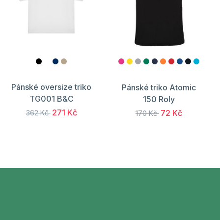
Pánské oversize triko
Pánské triko Atomic
TG001 B&C
150 Roly
271 Kč
72 Kč
362 Kč
170 Kč