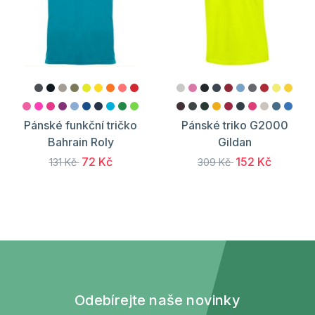
Pánské funkční tričko
Pánské triko G2000
Bahrain Roly
Gildan
72 Kč
152 Kč
131 Kč
309 Kč
Odebírejte naše novinky