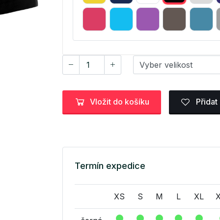
Vložit do košíku
Přidat
Termín expedice
XS
S
M
L
XL