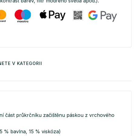
(kontrast barev, filtr modrého světla apod.).
ETE V KATEGORII
třní část průkrčníku začištěnu páskou z vrchového
 85 % bavlna, 15 % viskóza)