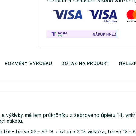
rozlišení či nastavení vašeho zařízení 
ROZMĚRY VÝROBKU
DOTAZ NA PRODUKT
NALEZN
k a výšivky má lem průkrčníku z žebrového úpletu 1:1, vni
í etiketu.
e lišit - barva 03 - 97 % bavlna a 3 % viskóza, barva 12 -