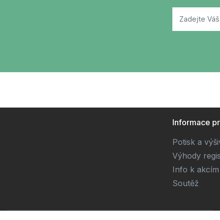
Informace p
Potisk a výš
Výhody regi
Info k akcím
Soutěž