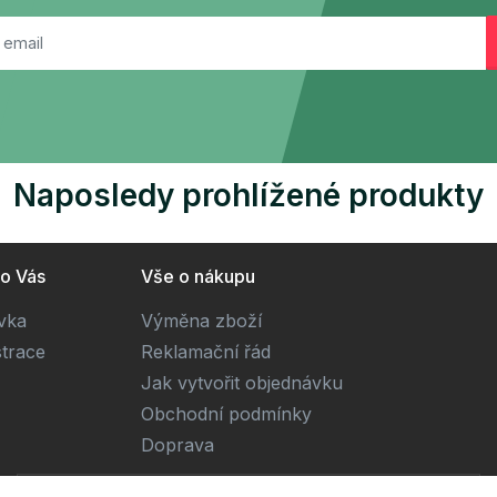
Naposledy prohlížené produkty
ro Vás
Vše o nákupu
ivka
Výměna zboží
strace
Reklamační řád
Jak vytvořit objednávku
Obchodní podmínky
Doprava