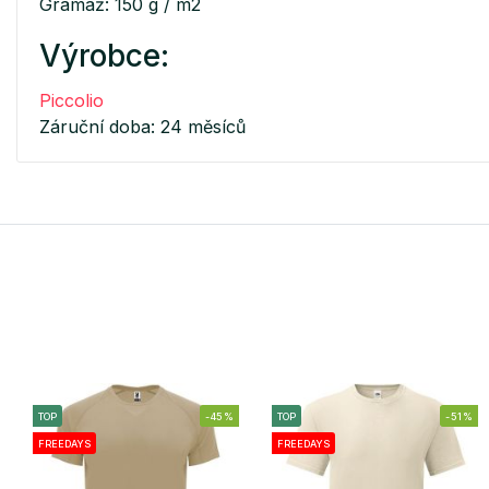
Gramáž: 150 g / m2
Výrobce:
Piccolio
Záruční doba: 24 měsíců
TOP
-45%
TOP
-51%
FREEDAYS
FREEDAYS