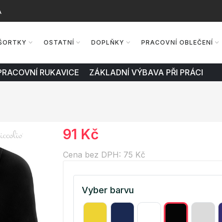
A
ŠORTKY
OSTATNÍ
DOPLŇKY
PRACOVNÍ OBLEČENÍ
PRACOVNÍ RUKAVICE ZÁKLADNÍ VÝBAVA PŘI PRÁCI
91 Kč
Cena bez DPH: 75 Kč
Vyber barvu