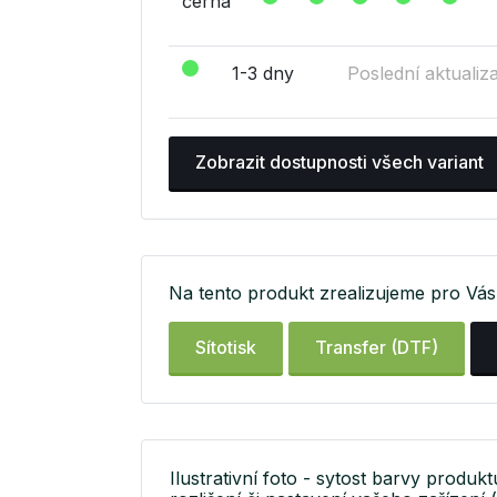
černá
1-3 dny
Poslední aktualiz
Zobrazit dostupnosti všech variant
Na tento produkt zrealizujeme pro Vás 
Sítotisk
Transfer (DTF)
Ilustrativní foto - sytost barvy produk