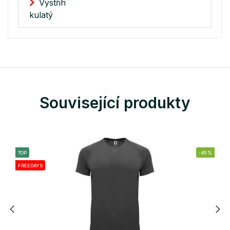
Výstřih
kulatý
Související produkty
TOP
-45%
FREEDAYS