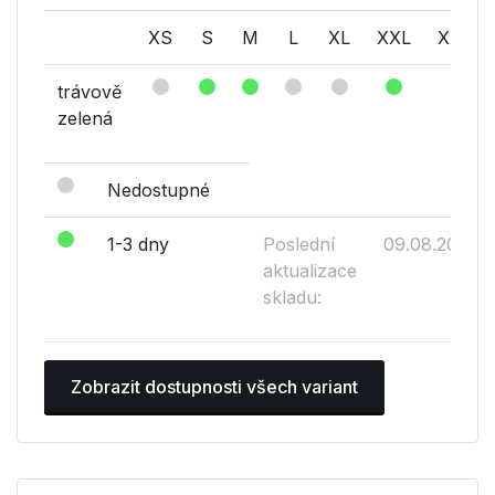
XS
S
M
L
XL
XXL
XXXL
trávově
zelená
Nedostupné
1-3 dny
Poslední
09.08.2026
aktualizace
skladu:
Zobrazit dostupnosti všech variant