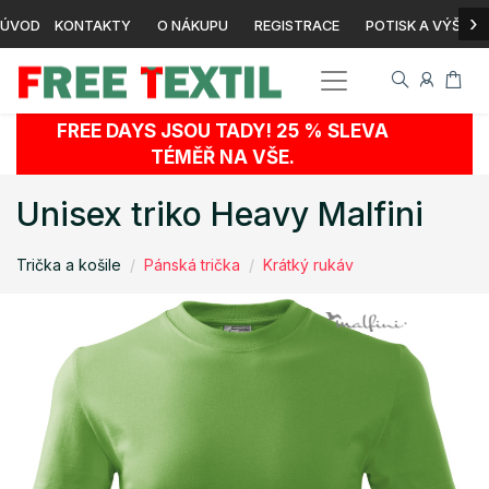
›
ÚVOD
KONTAKTY
O NÁKUPU
REGISTRACE
POTISK A VÝŠIVK
FREE DAYS JSOU TADY! 25 % SLEVA
TÉMĚŘ NA VŠE.
Unisex triko Heavy Malfini
Trička a košile
Pánská trička
Krátký rukáv