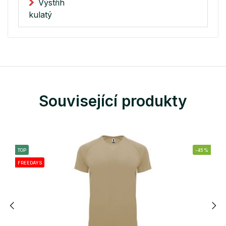
Výstřih
kulatý
Související produkty
TOP
-45%
FREEDAYS