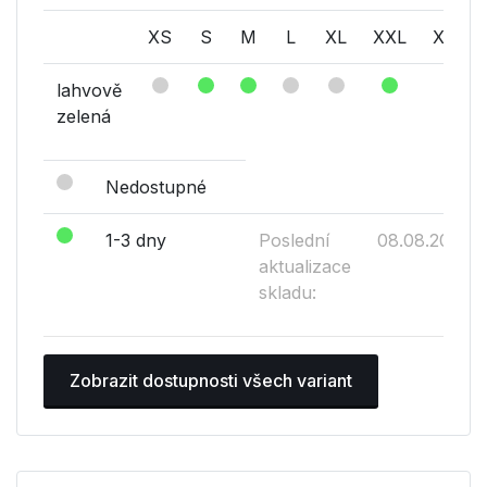
XS
S
M
L
XL
XXL
XXXL
lahvově
zelená
Nedostupné
1-3 dny
Poslední
08.08.2026
aktualizace
skladu:
Zobrazit dostupnosti všech variant