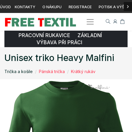
›
ÚVOD
KONTAKTY
O NÁKUPU
REGISTRACE
POTISK A VÝŠIVK
PRACOVNÍ RUKAVICE ZÁKLADNÍ
VÝBAVA PŘI PRÁCI
Unisex triko Heavy Malfini
Trička a košile
Pánská trička
Krátký rukáv