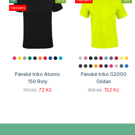
TOP
-57%
FREEDAYS
-50%
FREEDAYS
Pánské triko Atomic
Pánské triko G2000
150 Roly
Gildan
72 Kč
152 Kč
170 Kč
309 Kč