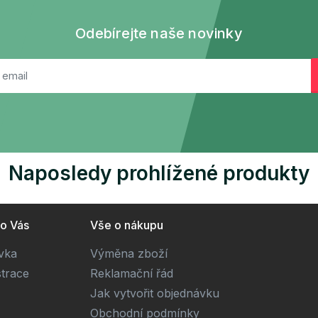
Odebírejte naše novinky
Naposledy prohlížené produkty
ro Vás
Vše o nákupu
ivka
Výměna zboží
strace
Reklamační řád
Jak vytvořit objednávku
Obchodní podmínky