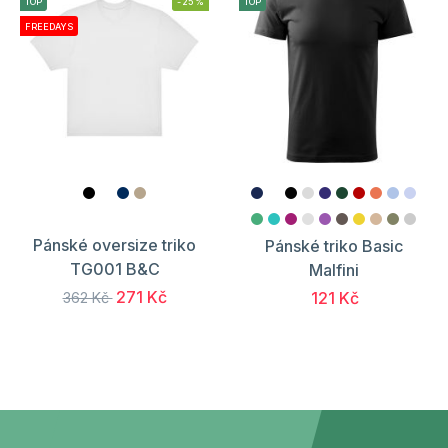
TOP
-25%
TOP
FREEDAYS
Pánské oversize triko
Pánské triko Basic
TG001 B&C
Malfini
271 Kč
121 Kč
362 Kč