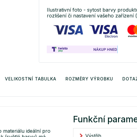
Ilustrativní foto - sytost barvy produk
rozlišení či nastavení vašeho zařízení 
VELIKOSTNÍ TABULKA
ROZMĚRY VÝROBKU
DOTA
Funkční parame
 materiálu ideální pro
Výstřih
sk (světlé barvy) má