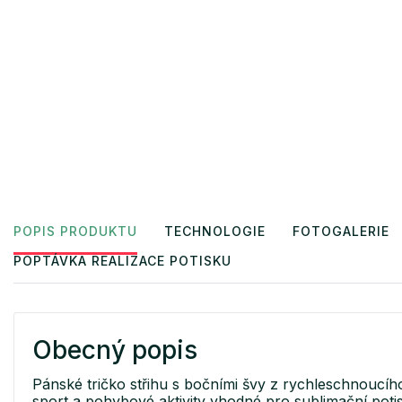
POPIS PRODUKTU
TECHNOLOGIE
FOTOGALERIE
POPTÁVKA REALIZACE POTISKU
Obecný popis
Pánské tričko střihu s bočními švy z rychleschnoucího
sport a pohybové aktivity vhodné pro sublimační poti