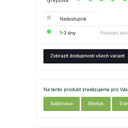
tyrkysová
Nedostupné
1-3 dny
Poslední akt
Zobrazit dostupnosti všech variant
Na tento produkt zrealizujeme pro Vás 
Sublimace
Sítotisk
Tran