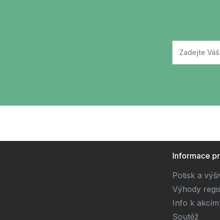
Informace p
Potisk a výš
Výhody regi
Info k akcím
Soutěž