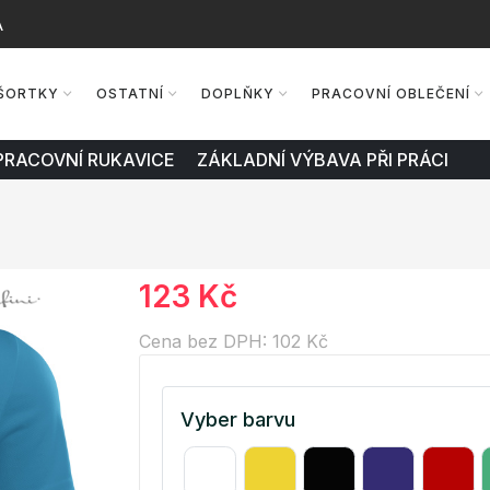
A
ŠORTKY
OSTATNÍ
DOPLŇKY
PRACOVNÍ OBLEČENÍ
PRACOVNÍ RUKAVICE ZÁKLADNÍ VÝBAVA PŘI PRÁCI
123 Kč
Cena bez DPH: 102 Kč
Vyber barvu