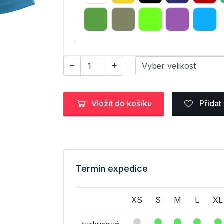
Vložit do košíku
Přidat
Termín expedice
XS
S
M
L
XL