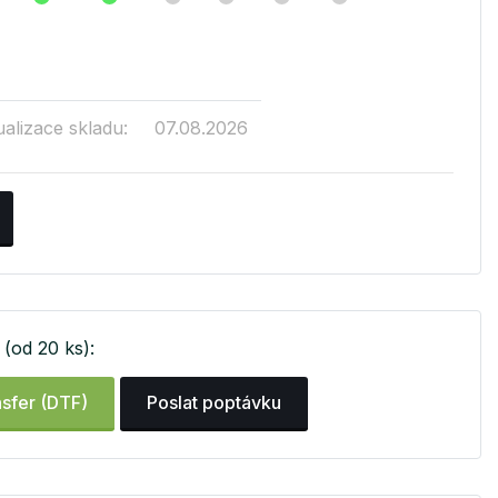
ualizace skladu:
07.08.2026
(od 20 ks):
sfer (DTF)
Poslat poptávku