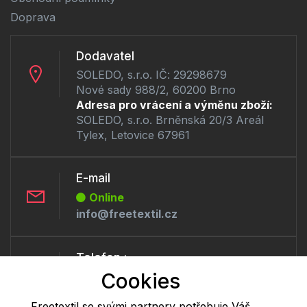
Doprava
Dodavatel
SOLEDO, s.r.o. IČ: 29298679
Nové sady 988/2, 60200 Brno
Adresa pro vrácení a výměnu zboží:
SOLEDO, s.r.o. Brněnská 20/3 Areál
Tylex, Letovice 67961
E-mail
Online
info@freetextil.cz
Telefon :
Cookies
Offline
+420 530 334 460
Freetextil se svými partnery potřebuje Váš