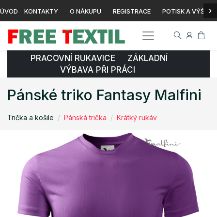
›
ÚVOD
KONTAKTY
O NÁKUPU
REGISTRACE
POTISK A VÝŠIVK
PRACOVNÍ RUKAVICE ZÁKLADNÍ
VÝBAVA PŘI PRÁCI
Pánské triko Fantasy Malfini
Trička a košile
Pánská trička
Krátký rukáv