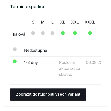
Termín expedice
S
M
L
XL
XXL
XXXL
fialová
Nedostupné
1-3 dny
Poslední
06.08.2026
aktualizace
skladu:
Zobrazit dostupnosti všech variant