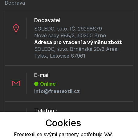
Doprava
Dodavatel
SOLEDO, s.r.o. IČ: 29298679
Nové sady 988/2, 60200 Brno
Adresa pro vrácení a výměnu zboží:
SOLEDO, s.r.o. Brněnská 20/3 Areál
Tylex, Letovice 67961
E-mail
Online
info@freetextil.cz
Telefon :
Offline
Cookies
+420 530 334 460
Freetextil se svými partnery potřebuje Váš