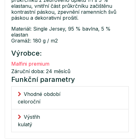
průkrčníku z žebrového úpletu 1:1 s 5 %
elastanu, vnitřní část průkrčníku začištěnu
kontrastní páskou, zpevnění ramenních švů
páskou a dekorativní prošití.
Materiál: Single Jersey, 95 % bavlna, 5 %
elastan
Gramáž: 180 g / m2
Výrobce:
Malfini premium
Záruční doba: 24 měsíců
Funkční parametry
Vhodné období
celoroční
Výstřih
kulatý