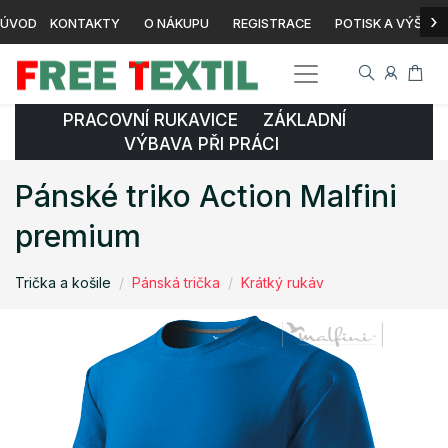
›
ÚVOD
KONTAKTY
O NÁKUPU
REGISTRACE
POTISK A VÝŠIVK
PRACOVNÍ RUKAVICE ZÁKLADNÍ
VÝBAVA PŘI PRÁCI
Pánské triko Action Malfini
premium
Trička a košile
Pánská trička
Krátký rukáv