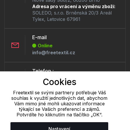
Adresa pro vrácení a výměnu zboží:
SOLEDO, s.r.o. Brněnská 20/3 Areál
Tylex, Letovice 67961
E-mail
Online
info@freetextil.cz
Telefon :
Offline
Cookies
+420 530 334 460
Freetextil se svými partnery potřebuje Váš
souhlas k využití jednotlivých dat, abychom
Vám mimo jiné mohli ukazovat informace
Cookie - podrobné nastavení
|
Další informace
|
Ochrana osobních
týkající se Vašich preferencí a zájmů.
údajů
Potvrdíte ho kliknutím na tlačítko „OK“.
Nastavení