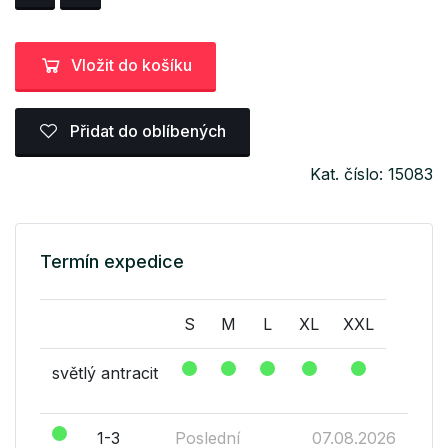
Vložit do košíku
Přidat do oblíbených
Kat. číslo: 15083
Termín expedice
S
M
L
XL
XXL
světlý antracit
1-3
Poslední
07.08.2026