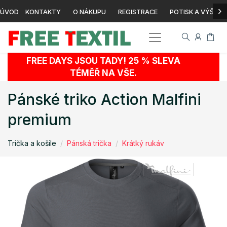
›
ÚVOD
KONTAKTY
O NÁKUPU
REGISTRACE
POTISK A VÝŠIVK
FREE DAYS JSOU TADY! 25 % SLEVA
TÉMĚŘ NA VŠE.
Pánské triko Action Malfini
premium
Trička a košile
Pánská trička
Krátký rukáv