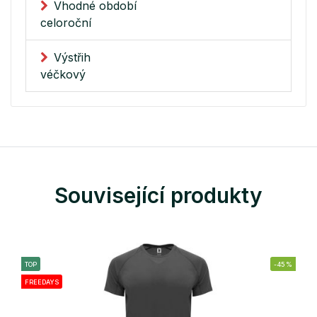
Vhodné období
celoroční
Výstřih
véčkový
Související produkty
TOP
-45%
FREEDAYS