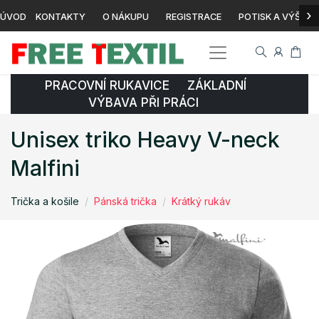
›
ÚVOD
KONTAKTY
O NÁKUPU
REGISTRACE
POTISK A VÝŠIVK
PRACOVNÍ RUKAVICE ZÁKLADNÍ
VÝBAVA PŘI PRÁCI
Unisex triko Heavy V-neck
Malfini
Trička a košile
Pánská trička
Krátký rukáv