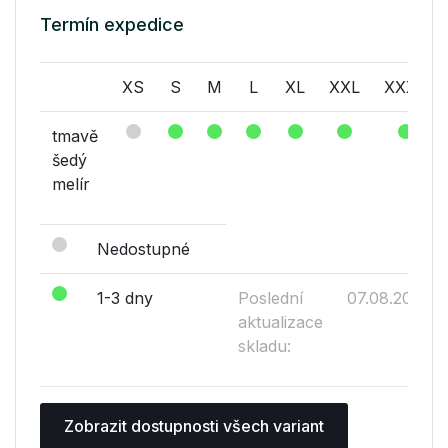
Termín expedice
XS
S
M
L
XL
XXL
XXXL
tmavě
šedý
melír
Nedostupné
1-3 dny
Poslední
07.08.2026
aktualizace
skladu:
Zobrazit dostupnosti všech variant