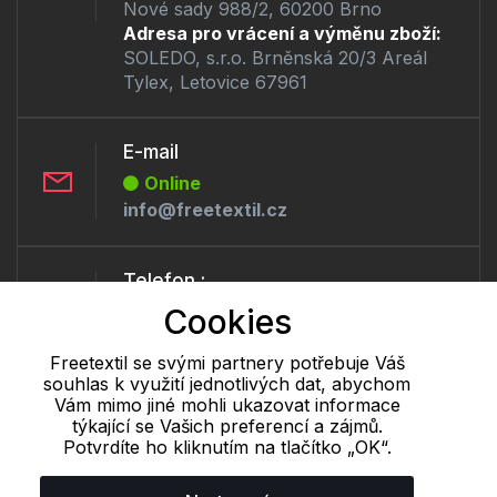
Nové sady 988/2, 60200 Brno
Adresa pro vrácení a výměnu zboží:
SOLEDO, s.r.o. Brněnská 20/3 Areál
Tylex, Letovice 67961
E-mail
Online
info@freetextil.cz
Telefon :
Offline
Cookies
+420 530 334 460
Freetextil se svými partnery potřebuje Váš
souhlas k využití jednotlivých dat, abychom
Vám mimo jiné mohli ukazovat informace
Cookie - podrobné nastavení
|
Další informace
|
Ochrana osobních
týkající se Vašich preferencí a zájmů.
údajů
Potvrdíte ho kliknutím na tlačítko „OK“.