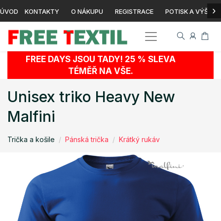
›
ÚVOD
KONTAKTY
O NÁKUPU
REGISTRACE
POTISK A VÝŠIVK
FREE DAYS JSOU TADY! 25 % SLEVA
TÉMĚŘ NA VŠE.
Unisex triko Heavy New
Malfini
Trička a košile
Pánská trička
Krátký rukáv