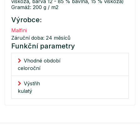
viskóza, barva 12 - 85 % bavlna, 15 % viskóza)
Gramáž: 200 g / m2
Výrobce:
Malfini
Záruční doba: 24 měsíců
Funkční parametry
Vhodné období
celoroční
Výstřih
kulatý