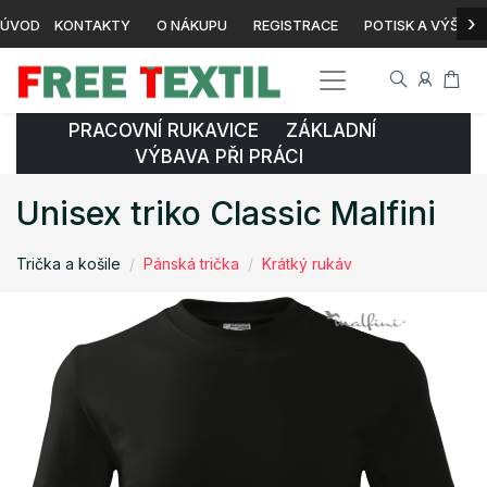
›
ÚVOD
KONTAKTY
O NÁKUPU
REGISTRACE
POTISK A VÝŠIVK
PRACOVNÍ RUKAVICE ZÁKLADNÍ
VÝBAVA PŘI PRÁCI
Unisex triko Classic Malfini
Trička a košile
Pánská trička
Krátký rukáv