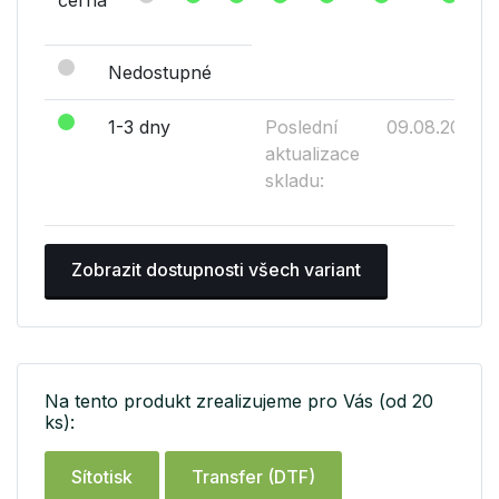
černá
Nedostupné
1-3 dny
Poslední
09.08.2026
aktualizace
skladu:
Zobrazit dostupnosti všech variant
Na tento produkt zrealizujeme pro Vás (od 20
ks):
Sítotisk
Transfer (DTF)