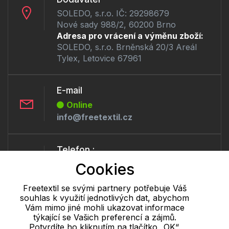
SOLEDO, s.r.o. IČ: 29298679
Nové sady 988/2, 60200 Brno
Adresa pro vrácení a výměnu zboží:
SOLEDO, s.r.o. Brněnská 20/3 Areál
Tylex, Letovice 67961
E-mail
Online
info@freetextil.cz
Telefon :
Offline
Cookies
+420 530 334 460
Freetextil se svými partnery potřebuje Váš
souhlas k využití jednotlivých dat, abychom
Cookie - podrobné nastavení
|
Další informace
|
Ochrana osobních
Vám mimo jiné mohli ukazovat informace
týkající se Vašich preferencí a zájmů.
údajů
Potvrdíte ho kliknutím na tlačítko „OK“.