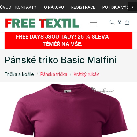
›
ÚVOD
KONTAKTY
O NÁKUPU
REGISTRACE
POTISK A VÝŠIVK
FREE DAYS JSOU TADY! 25 % SLEVA
TÉMĚŘ NA VŠE.
Pánské triko Basic Malfini
Trička a košile
Pánská trička
Krátký rukáv