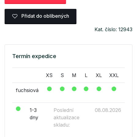
Přidat do oblíbených
Kat. číslo: 12943
Termín expedice
XS
S
M
L
XL
XXL
XXX
fuchsiová
1-3
Poslední
08.08.2026
dny
aktualizace
skladu: