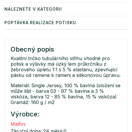
NALEZNETE V KATEGORII
POPTÁVKA REALIZACE POTISKU
Obecný popis
Kvalitní tričko tubulárního střihu vhodné pro
potisk a výšivky má úzký lem průkrčníku z
žebrového úpletu 1:1 s 5 % elastanu, zpevňující
pásku od ramene k rameni a silikonovou úpravu.
Materiál: Single Jersey, 100 % bavlna (složení se
může lišit - barva 03 - 97 % bavlna a 3 %
viskóza, barva 12 - 85 % bavlna, 15 % viskóza)
Gramáž: 160 g / m2
Výrobce:
Malfini
Záruční doba: 24 měsíců