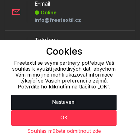
E-mail
Online
info@freetextil.cz
Telefon :
Offline
Cookies
+420 530 334 460
Freetextil se svými partnery potřebuje Váš
souhlas k využití jednotlivých dat, abychom
Vám mimo jiné mohli ukazovat informace
Cookie - podrobné nastavení
|
Další informace
|
Ochrana osobních
týkající se Vašich preferencí a zájmů.
údajů
Potvrdíte ho kliknutím na tlačítko „OK“.
Nastavení
OK
Souhlas můžete odmítnout zde