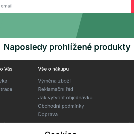
Naposledy prohlížené produkty
ro Vás
Vše o nákupu
ivka
Výměna zboží
strace
Reklamační řád
Jak vytvořit objednávku
Obchodní podmínky
Doprava
E-mail