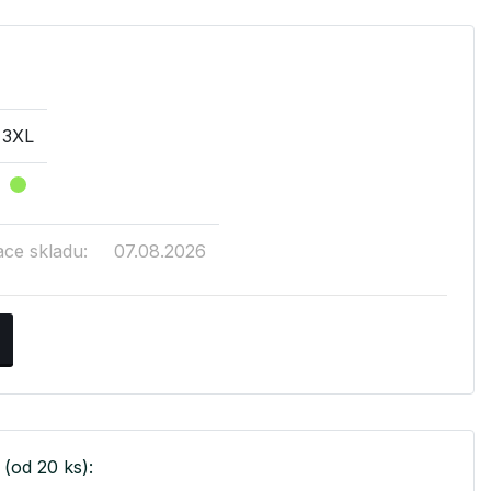
3XL
ace skladu:
07.08.2026
(od 20 ks):