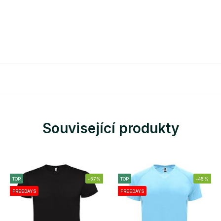
Související produkty
TOP
-57%
TOP
-45%
FREEDAYS
FREEDAYS