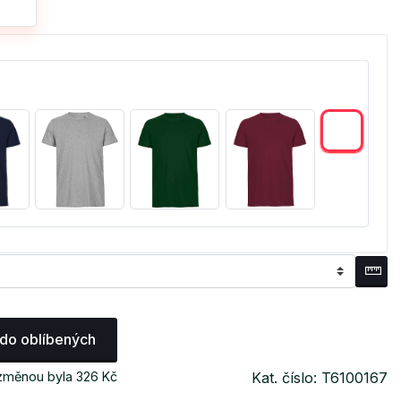
 do oblíbených
 změnou byla 326 Kč
Kat. číslo: T6100167