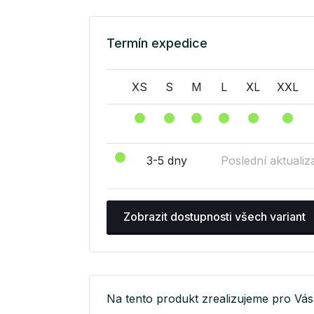
Termín expedice
XS
S
M
L
XL
XXL
3-5 dny
Poslední aktualiz
Zobrazit dostupnosti všech variant
Na tento produkt zrealizujeme pro Vás 