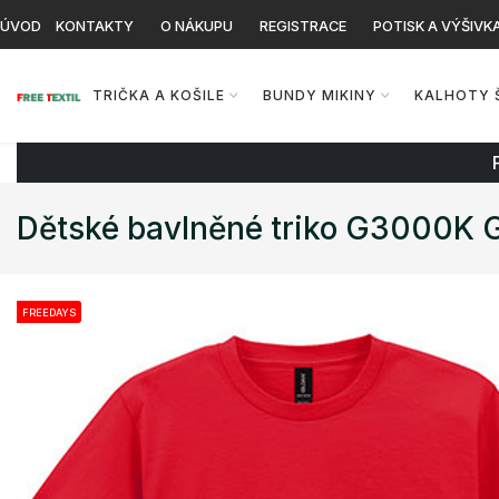
ÚVOD
KONTAKTY
O NÁKUPU
REGISTRACE
POTISK A VÝŠIVK
TRIČKA A KOŠILE
BUNDY MIKINY
KALHOTY 
Dětské bavlněné triko G3000K G
FREEDAYS