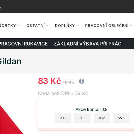
A
ŠORTKY
OSTATNÍ
DOPLŇKY
PRACOVNÍ OBLEČENÍ
PRACOVNÍ RUKAVICE ZÁKLADNÍ VÝBAVA PŘI PRÁCI
ildan
83 Kč
111 Kč
Cena bez DPH: 69 Kč
Akce končí: 10.8.
3
3
11
59
D
H
M
S