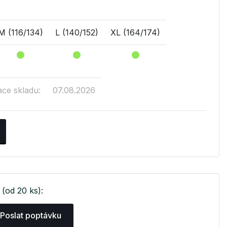
M (116/134)
L (140/152)
XL (164/174)
ace skladu:
07.08.2026
(od 20 ks):
Poslat poptávku