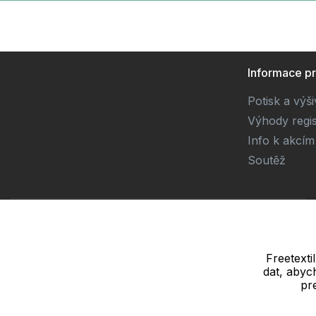
Informace p
Potisk a výš
Výhody regi
Info k akcím
Soutěž
Dodavatel
SOLEDO, s.r.o. IČ: 29298679
Nové sady 988/2, 60200 Brno
Freetexti
dat, abyc
Adresa pro vrácení a výměnu zboží:
pr
SOLEDO, s.r.o. Brněnská 20/3 Areál
Tylex, Letovice 67961