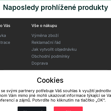
Naposledy prohlížené produkty
ro Vás
Vše o nákupu
ivka
Výměna zboží
strace
Reklamační řád
Jak vytvořit objednávku
Obchodní podmínky
Doprava
E-mail
Cookies
Online
l se svými partnery potřebuje Váš souhlas k využití jednotli
info@freetextil.cz
hom Vám mimo jiné mohli ukazovat informace týkající se Va
eferencí a zájmů. Potvrdíte ho kliknutím na tlačítko „OK“.