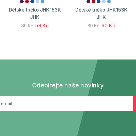
Dětské tričko JHK153K
Dětské tričko JHK153K
JHK
JHK
58 Kč
60 Kč
89 Kč
89 Kč
Odebírejte naše novinky