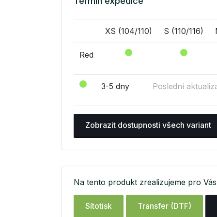
Termín expedice
XS (104/110)
S (110/116)
Red
3-5 dny
Poslední aktualiz
Zobrazit dostupnosti všech variant
Na tento produkt zrealizujeme pro Vás 
Sítotisk
Transfer (DTF)