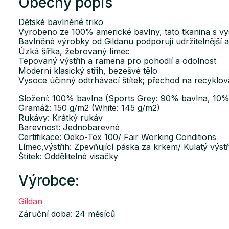
Obecný popis
Dětské bavlněné triko
Vyrobeno ze 100% americké bavlny, tato tkanina s vy
Bavlněné výrobky od Gildanu podporují udržitelnější a
Úzká šířka, žebrovaný límec
Tepovaný výstřih a ramena pro pohodlí a odolnost
Moderní klasický střih, bezešvé tělo
Vysoce účinný odtrhávací štítek; přechod na recyklov
Složení: 100% bavlna (Sports Grey: 90% bavlna, 10%
Gramáž: 150 g/m2 (White: 145 g/m2)
Rukávy: Krátký rukáv
Barevnost: Jednobarevné
Certifikace: Oeko-Tex 100/ Fair Working Conditions
Límec,výstřih: Zpevňující páska za krkem/ Kulatý výstř
Štítek: Oddělitelné visačky
Výrobce:
Gildan
Záruční doba: 24 měsíců