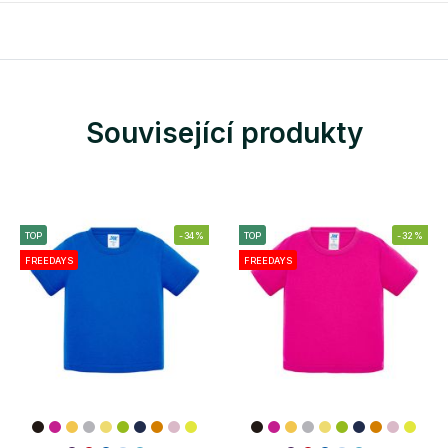
Související produkty
TOP
-34%
TOP
-32%
FREEDAYS
FREEDAYS