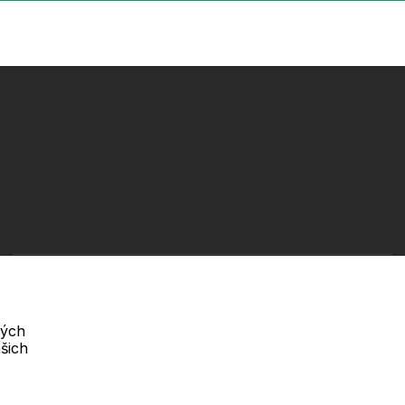
Telefon :
Offline
+420 530 334 460
vých
šich