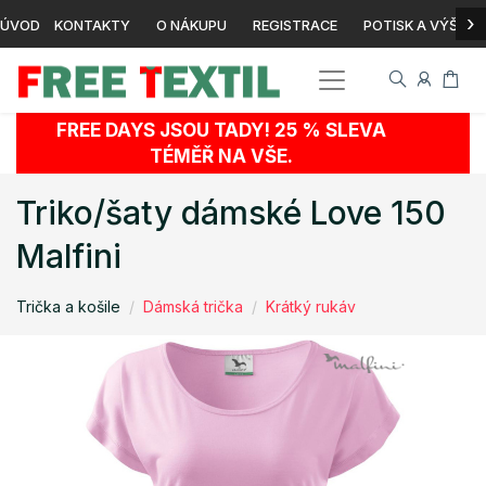
›
ÚVOD
KONTAKTY
O NÁKUPU
REGISTRACE
POTISK A VÝŠIVK
FREE DAYS JSOU TADY! 25 % SLEVA
TÉMĚŘ NA VŠE.
Triko/šaty dámské Love 150
Malfini
Trička a košile
Dámská trička
Krátký rukáv