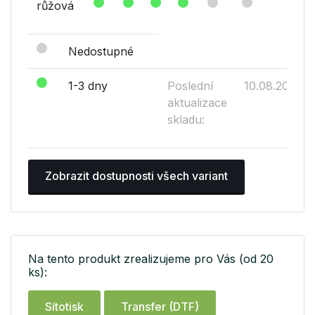
růžová
Nedostupné
1-3 dny
Poslední
10.08.2026
aktualizace
skladu:
Zobrazit dostupnosti všech variant
Na tento produkt zrealizujeme pro Vás (od 20
ks):
Sítotisk
Transfer (DTF)