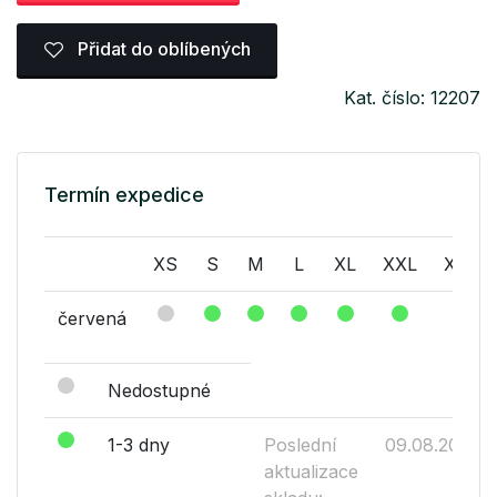
Přidat do oblíbených
Kat. číslo: 12207
Termín expedice
XS
S
M
L
XL
XXL
XXXL
červená
Nedostupné
1-3 dny
Poslední
09.08.2026
aktualizace