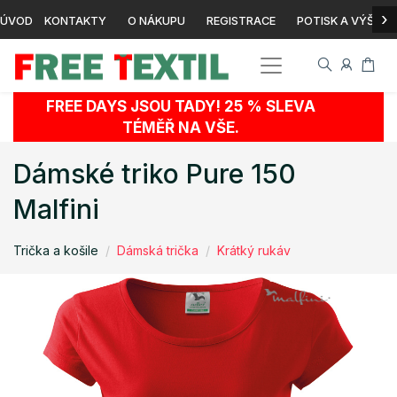
›
ÚVOD
KONTAKTY
O NÁKUPU
REGISTRACE
POTISK A VÝŠIVK
FREE DAYS JSOU TADY! 25 % SLEVA
TÉMĚŘ NA VŠE.
Dámské triko Pure 150
Malfini
Trička a košile
Dámská trička
Krátký rukáv