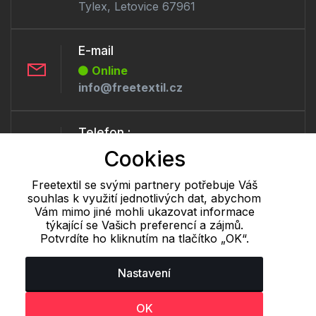
Tylex, Letovice 67961
E-mail
Online
info@freetextil.cz
Telefon :
Offline
Cookies
+420 530 334 460
Freetextil se svými partnery potřebuje Váš
souhlas k využití jednotlivých dat, abychom
Vám mimo jiné mohli ukazovat informace
Cookie - podrobné nastavení
|
Další informace
|
Ochrana osobních
týkající se Vašich preferencí a zájmů.
údajů
Potvrdíte ho kliknutím na tlačítko „OK“.
Nastavení
OK