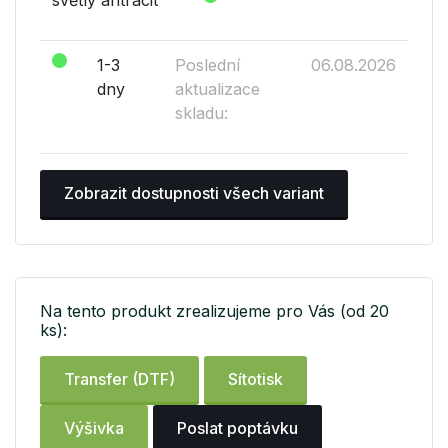
světlý antracit
1-3
Poslední
06.08.2026
dny
aktualizace
skladu:
Zobrazit dostupnosti všech variant
Na tento produkt zrealizujeme pro Vás (od 20
ks):
Transfer (DTF)
Sítotisk
Výšivka
Poslat poptávku