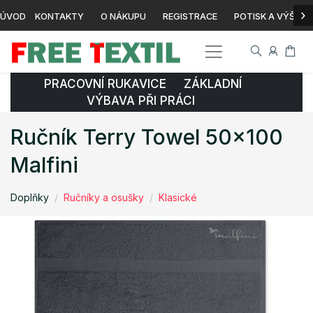
›
ÚVOD
KONTAKTY
O NÁKUPU
REGISTRACE
POTISK A VÝŠIVK
PRACOVNÍ RUKAVICE ZÁKLADNÍ
VÝBAVA PŘI PRÁCI
Ručník Terry Towel 50x100
Malfini
Doplňky
Ručníky a osušky
Klasické