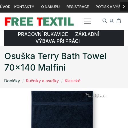
›
ÚVOD
KONTAKTY
O NÁKUPU
REGISTRACE
POTISK A VÝŠIVK
PRACOVNÍ RUKAVICE ZÁKLADNÍ
VÝBAVA PŘI PRÁCI
Osuška Terry Bath Towel
70x140 Malfini
Doplňky
Ručníky a osušky
Klasické