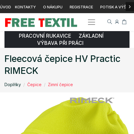
›
ÚVOD
KONTAKTY
O NÁKUPU
REGISTRACE
POTISK A VÝŠIVK
PRACOVNÍ RUKAVICE ZÁKLADNÍ
VÝBAVA PŘI PRÁCI
Fleecová čepice HV Practic
RIMECK
Doplňky
Čepice
Zimní čepice