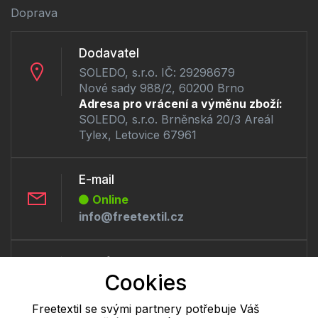
Doprava
Dodavatel
SOLEDO, s.r.o. IČ: 29298679
Nové sady 988/2, 60200 Brno
Adresa pro vrácení a výměnu zboží:
SOLEDO, s.r.o. Brněnská 20/3 Areál
Tylex, Letovice 67961
E-mail
Online
info@freetextil.cz
Telefon :
Cookies
Offline
+420 530 334 460
Freetextil se svými partnery potřebuje Váš