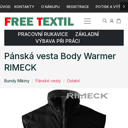
›
ÚVOD
KONTAKTY
O NÁKUPU
REGISTRACE
POTISK A VÝŠIVK
PRACOVNÍ RUKAVICE ZÁKLADNÍ
VÝBAVA PŘI PRÁCI
Pánská vesta Body Warmer
RIMECK
Bundy Mikiny
Pánské vesty
Ostatní