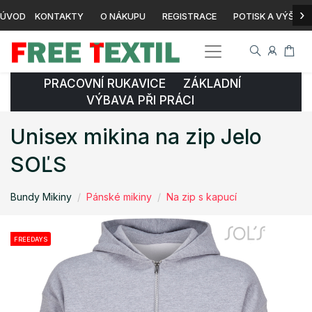
›
ÚVOD
KONTAKTY
O NÁKUPU
REGISTRACE
POTISK A VÝŠIVK
PRACOVNÍ RUKAVICE ZÁKLADNÍ
VÝBAVA PŘI PRÁCI
Unisex mikina na zip Jelo
SOĽS
Bundy Mikiny
Pánské mikiny
Na zip s kapucí
FREEDAYS