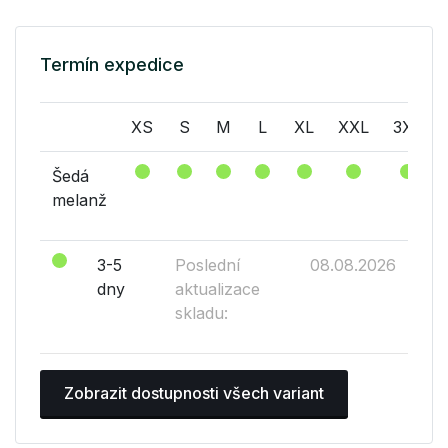
Termín expedice
XS
S
M
L
XL
XXL
3XL
Šedá
melanž
3-5
Poslední
08.08.2026
dny
aktualizace
skladu:
Zobrazit dostupnosti všech variant