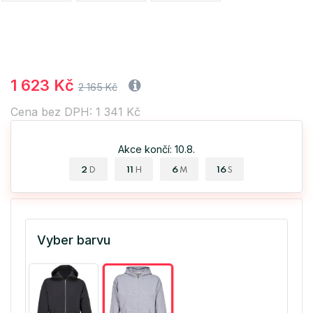
1 623 Kč
2 165 Kč
Cena bez DPH: 1 341 Kč
Akce končí: 10.8.
2
11
6
16
D
H
M
S
Vyber barvu