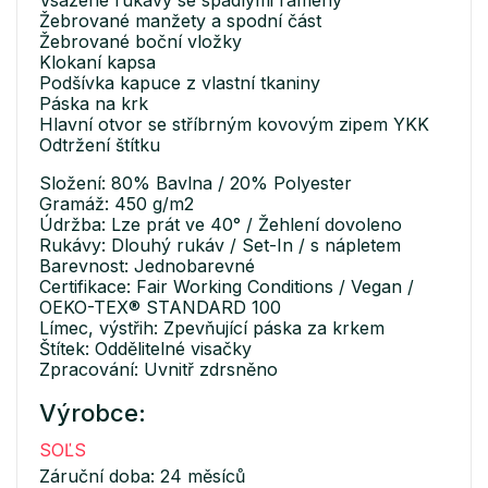
Žebrované manžety a spodní část
Žebrované boční vložky
Klokaní kapsa
Podšívka kapuce z vlastní tkaniny
Páska na krk
Hlavní otvor se stříbrným kovovým zipem YKK
Odtržení štítku
Složení: 80% Bavlna / 20% Polyester
Gramáž: 450 g/m2
Údržba: Lze prát ve 40° / Žehlení dovoleno
Rukávy: Dlouhý rukáv / Set-In / s nápletem
Barevnost: Jednobarevné
Certifikace: Fair Working Conditions / Vegan /
OEKO-TEX® STANDARD 100
Límec, výstřih: Zpevňující páska za krkem
Štítek: Oddělitelné visačky
Zpracování: Uvnitř zdrsněno
Výrobce:
SOĽS
Záruční doba: 24 měsíců