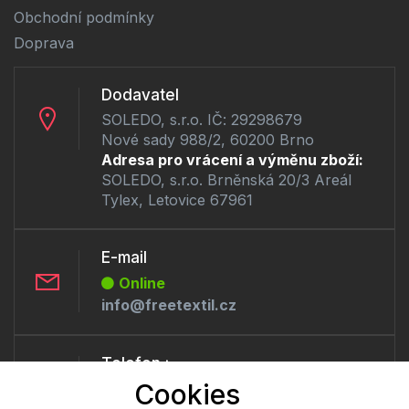
Obchodní podmínky
Doprava
Dodavatel
SOLEDO, s.r.o. IČ: 29298679
Nové sady 988/2, 60200 Brno
Adresa pro vrácení a výměnu zboží:
SOLEDO, s.r.o. Brněnská 20/3 Areál
Tylex, Letovice 67961
E-mail
Online
info@freetextil.cz
Telefon :
Cookies
Offline
+420 530 334 460