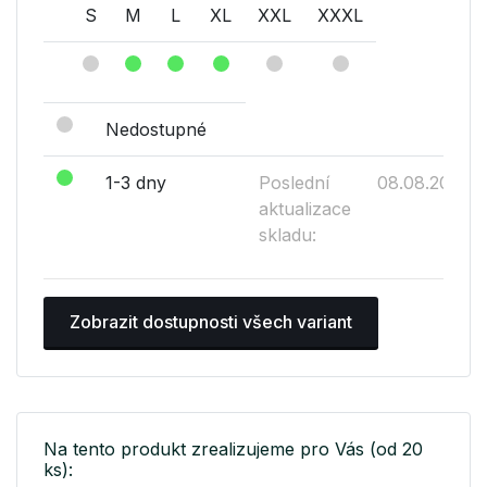
S
M
L
XL
XXL
XXXL
Nedostupné
1-3 dny
Poslední
08.08.2026
aktualizace
skladu:
Zobrazit dostupnosti všech variant
Na tento produkt zrealizujeme pro Vás (od 20
ks):