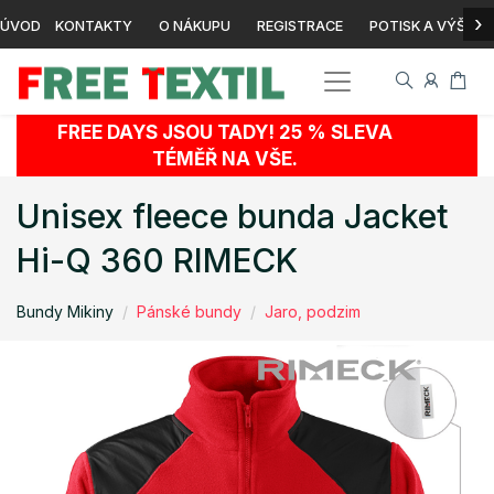
›
ÚVOD
KONTAKTY
O NÁKUPU
REGISTRACE
POTISK A VÝŠIVK
FREE DAYS JSOU TADY! 25 % SLEVA
TÉMĚŘ NA VŠE.
Unisex fleece bunda Jacket
Hi-Q 360 RIMECK
Bundy Mikiny
Pánské bundy
Jaro, podzim