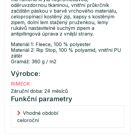
oděruvzdornou tkaninou, vnitřní průkrčník
začištěn páskou v barvě vrchového materiálu,
celopropínací kostěný zip, kapsy s kostěným
zipem, dolní lem stažený pruženkou, lemy
rukávů nastavitelné suchým zipem a
antipillingová úprava z vnější strany.
Materiál 1: Fleece, 100 % polyester
Materiál 2: Rip Stop, 100 % polyamid, vnitřní PU
zátěr
Gramáž: 360 g / m2
Výrobce:
RIMECK
Záruční doba: 24 měsíců
Funkční parametry
Vhodné období
celoroční