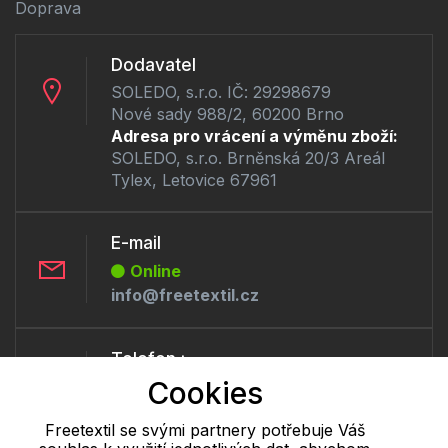
Doprava
Dodavatel
SOLEDO, s.r.o. IČ: 29298679
Nové sady 988/2, 60200 Brno
Adresa pro vrácení a výměnu zboží:
SOLEDO, s.r.o. Brněnská 20/3 Areál
Tylex, Letovice 67961
E-mail
Online
info@freetextil.cz
Telefon :
Cookies
Offline
+420 530 334 460
Freetextil se svými partnery potřebuje Váš