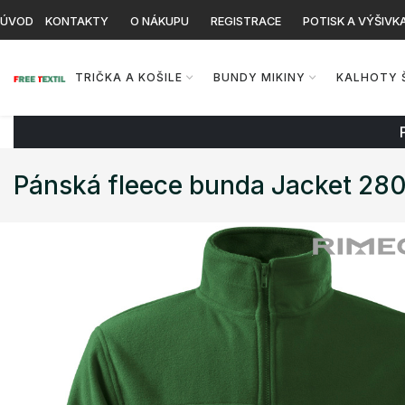
ÚVOD
KONTAKTY
O NÁKUPU
REGISTRACE
POTISK A VÝŠIVK
TRIČKA A KOŠILE
BUNDY MIKINY
KALHOTY 
Pánská fleece bunda Jacket 28