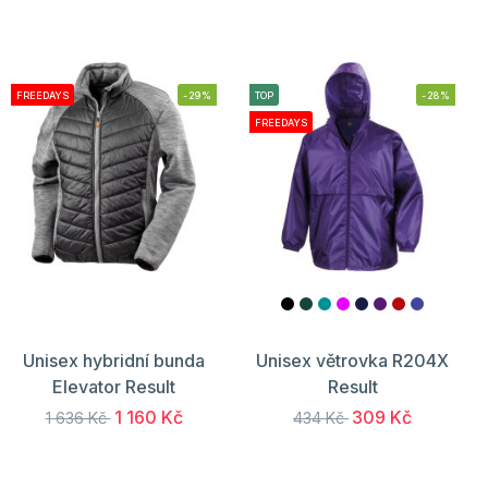
FREEDAYS
-29%
TOP
-28%
FREEDAYS
Unisex hybridní bunda
Unisex větrovka R204X
Elevator Result
Result
1 160 Kč
309 Kč
1 636 Kč
434 Kč