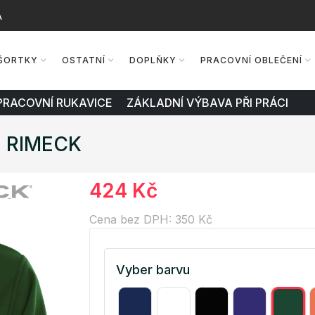
A
ŠORTKY
OSTATNÍ
DOPLŇKY
PRACOVNÍ OBLEČENÍ
PRACOVNÍ RUKAVICE ZÁKLADNÍ VÝBAVA PŘI PRÁCI
0 RIMECK
424 Kč
Cena bez DPH: 350 Kč
Vyber barvu