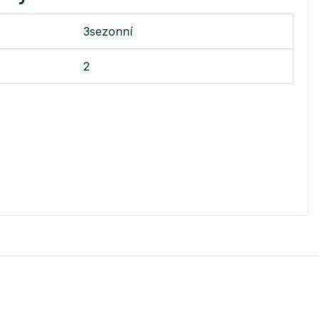
3sezonní
2