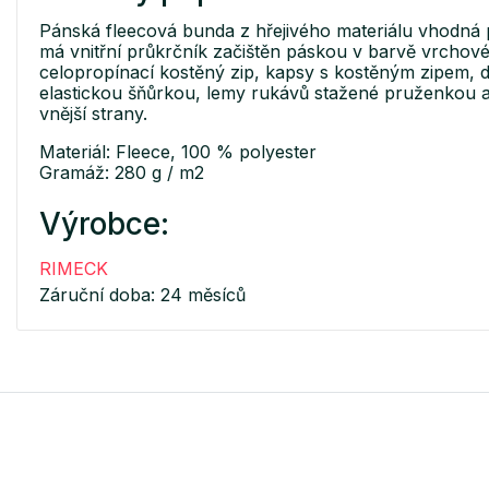
Pánská fleecová bunda z hřejivého materiálu vhodná p
má vnitřní průkrčník začištěn páskou v barvě vrchové
celopropínací kostěný zip, kapsy s kostěným zipem, d
elastickou šňůrkou, lemy rukávů stažené pruženkou a 
vnější strany.
Materiál: Fleece, 100 % polyester
Gramáž: 280 g / m2
Výrobce:
RIMECK
Záruční doba: 24 měsíců