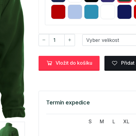
Vložit do košíku
Přidat
Termín expedice
S
M
L
XL