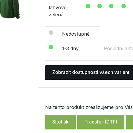
lahvově
zelená
Nedostupné
1-3 dny
Poslední akt
Zobrazit dostupnosti všech variant
Na tento produkt zrealizujeme pro Vás 
Sítotisk
Transfer (DTF)