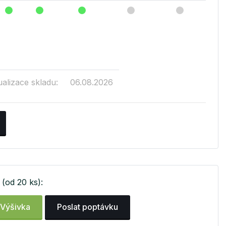
ualizace skladu:
06.08.2026
(od 20 ks):
Výšivka
Poslat poptávku