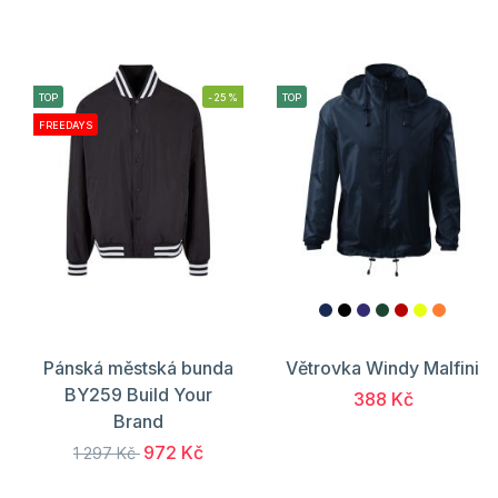
TOP
-25%
TOP
FREEDAYS
Pánská městská bunda
Větrovka Windy Malfini
BY259 Build Your
388 Kč
Brand
972 Kč
1 297 Kč