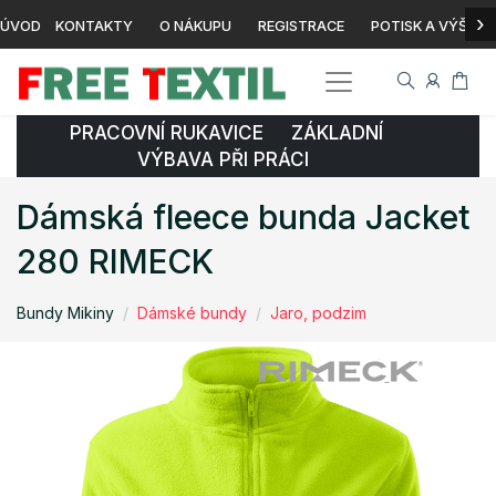
›
ÚVOD
KONTAKTY
O NÁKUPU
REGISTRACE
POTISK A VÝŠIVK
PRACOVNÍ RUKAVICE ZÁKLADNÍ
VÝBAVA PŘI PRÁCI
Dámská fleece bunda Jacket
280 RIMECK
Bundy Mikiny
Dámské bundy
Jaro, podzim