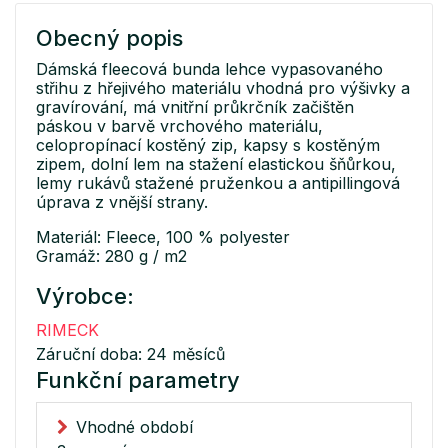
Obecný popis
Dámská fleecová bunda lehce vypasovaného
střihu z hřejivého materiálu vhodná pro výšivky a
gravírování, má vnitřní průkrčník začištěn
páskou v barvě vrchového materiálu,
celopropínací kostěný zip, kapsy s kostěným
zipem, dolní lem na stažení elastickou šňůrkou,
lemy rukávů stažené pruženkou a antipillingová
úprava z vnější strany.
Materiál: Fleece, 100 % polyester
Gramáž: 280 g / m2
Výrobce:
RIMECK
Záruční doba: 24 měsíců
Funkční parametry
Vhodné období