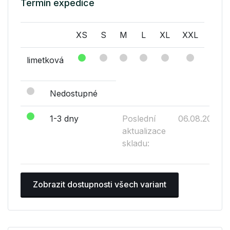
Termín expedice
XS
S
M
L
XL
XXL
limetková
Nedostupné
1-3 dny
Poslední
06.08.2026
aktualizace
skladu:
Zobrazit dostupnosti všech variant