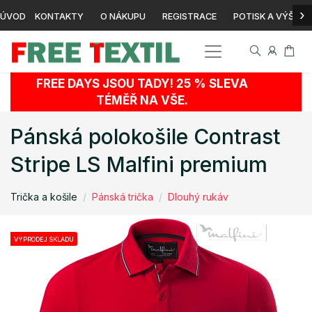
›
ÚVOD
KONTAKTY
O NÁKUPU
REGISTRACE
POTISK A VÝŠIVK
FREE DAYS JSOU TADY! 25 % SLEVA
TÉMĚŘ NA VŠE.
Pánská polokošile Contrast
Stripe LS Malfini premium
Trička a košile
Pánská trička
Dlouhý rukáv
VÝPRODEJ SKLADU