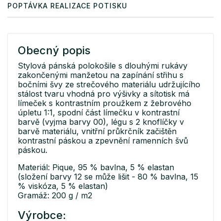
POPTÁVKA REALIZACE POTISKU
Obecný popis
Stylová pánská polokošile s dlouhými rukávy
zakončenými manžetou na zapínání střihu s
bočními švy ze strečového materiálu udržujícího
stálost tvaru vhodná pro výšivky a sítotisk má
límeček s kontrastním proužkem z žebrového
úpletu 1:1, spodní část límečku v kontrastní
barvě (vyjma barvy 00), légu s 2 knoflíčky v
barvě materiálu, vnitřní průkrčník začištěn
kontrastní páskou a zpevnění ramenních švů
páskou.
Materiál: Pique, 95 % bavlna, 5 % elastan
(složení barvy 12 se může lišit - 80 % bavlna, 15
% viskóza, 5 % elastan)
Gramáž: 200 g / m2
Výrobce: