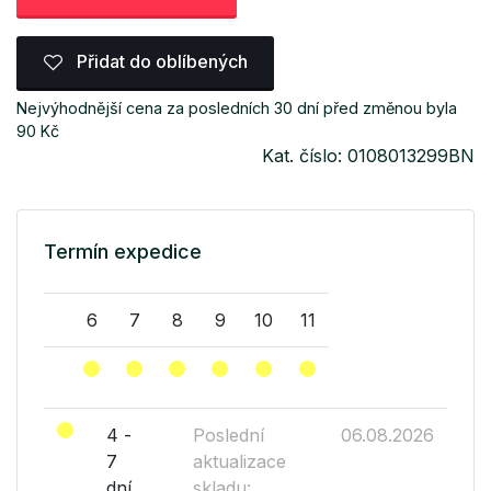
Přidat do oblíbených
Nejvýhodnější cena za posledních 30 dní před změnou byla
90 Kč
Kat. číslo: 0108013299BN
Termín expedice
6
7
8
9
10
11
4 -
Poslední
06.08.2026
7
aktualizace
dní
skladu: