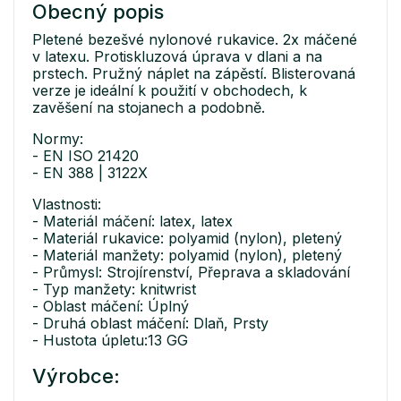
Obecný popis
Pletené bezešvé nylonové rukavice. 2x máčené
v latexu. Protiskluzová úprava v dlani a na
prstech. Pružný náplet na zápěstí. Blisterovaná
verze je ideální k použití v obchodech, k
zavěšení na stojanech a podobně.
Normy:
- EN ISO 21420
- EN 388 | 3122X
Vlastnosti:
- Materiál máčení: latex, latex
- Materiál rukavice: polyamid (nylon), pletený
- Materiál manžety: polyamid (nylon), pletený
- Průmysl: Strojírenství, Přeprava a skladování
- Typ manžety: knitwrist
- Oblast máčení: Úplný
- Druhá oblast máčení: Dlaň, Prsty
- Hustota úpletu:13 GG
Výrobce: