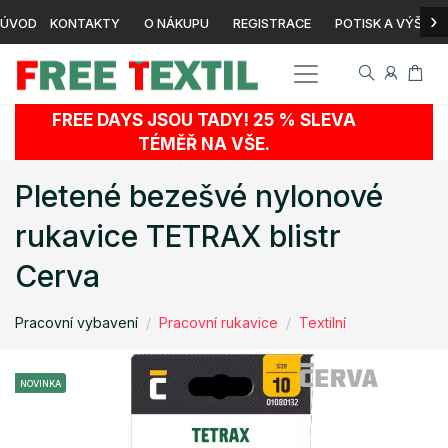
›
ÚVOD
KONTAKTY
O NÁKUPU
REGISTRACE
POTISK A VÝŠIVK
FREE DAYS JSOU TADY! 25 % SLEVA
TÉMĚŘ NA VŠE.
Pletené bezešvé nylonové
rukavice TETRAX blistr
Cerva
Pracovní vybavení
Pracovní rukavice
Textilní
NOVINKA