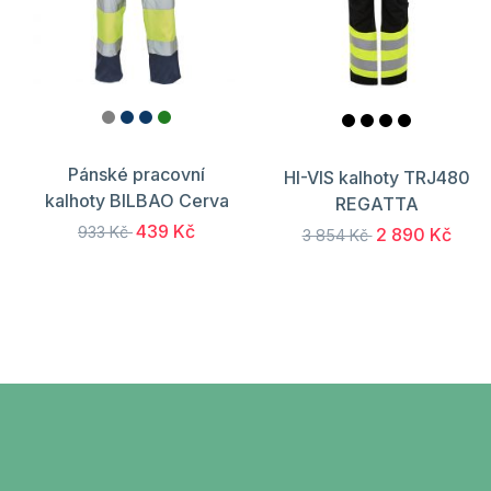
Pánské pracovní
HI-VIS kalhoty TRJ480
kalhoty BILBAO Cerva
REGATTA
439 Kč
933 Kč
2 890 Kč
3 854 Kč