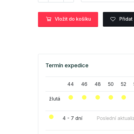
Vložit do košíku
Přidat
Termín expedice
44
46
48
50
52
žlutá
4 - 7 dní
Poslední aktuali