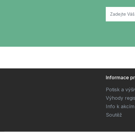
Informace p
Potisk a výš
Výhody regi
Info k akcím
Soutěž