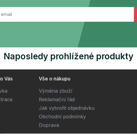
Naposledy prohlížené produkty
ro Vás
Vše o nákupu
ivka
Výměna zboží
strace
Reklamační řád
Jak vytvořit objednávku
Obchodní podmínky
Doprava