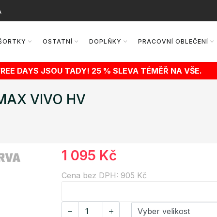
A
ŠORTKY
OSTATNÍ
DOPLŇKY
PRACOVNÍ OBLEČENÍ
FREE DAYS JSOU TADY! 25 % SLEVA TÉMĚŘ NA VŠE.
y MAX VIVO HV
1 095 Kč
Cena bez DPH: 905 Kč