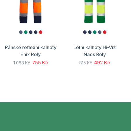
Pánské reflexní kalhoty
Letní kalhoty Hi-Viz
Enix Roly
Naos Roly
755 Kč
492 Kč
1 088 Kč
815 Kč