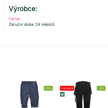
Výrobce:
Cerva
Záruční doba: 24 měsíců
-52%
FREEDAYS
-25%