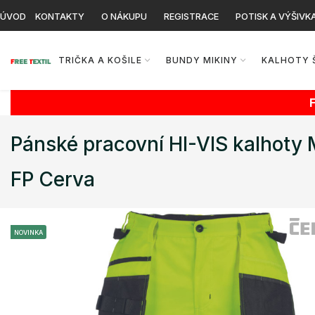
ÚVOD
KONTAKTY
O NÁKUPU
REGISTRACE
POTISK A VÝŠIVK
TRIČKA A KOŠILE
BUNDY MIKINY
KALHOTY 
Pánské pracovní HI-VIS kalhot
FP Cerva
NOVINKA