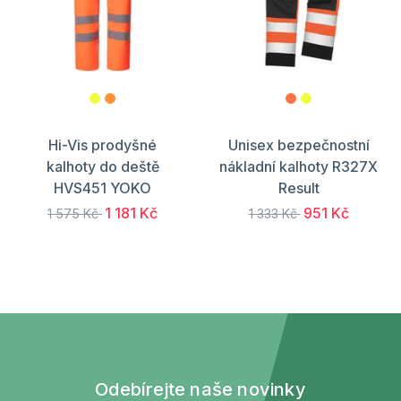
Hi-Vis prodyšné
Unisex bezpečnostní
kalhoty do deště
nákladní kalhoty R327X
HVS451 YOKO
Result
1 181 Kč
951 Kč
1 575 Kč
1 333 Kč
Odebírejte naše novinky