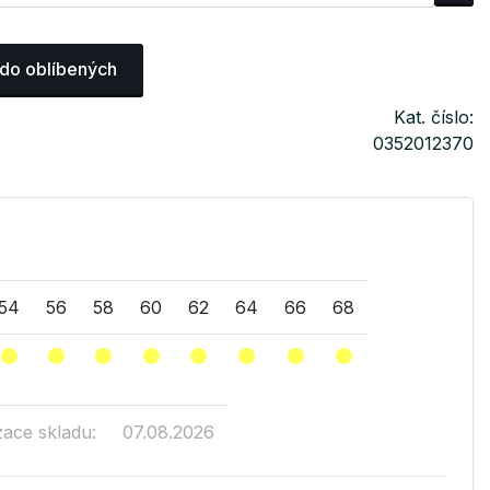
 do oblíbených
Kat. číslo:
0352012370
54
56
58
60
62
64
66
68
zace skladu:
07.08.2026