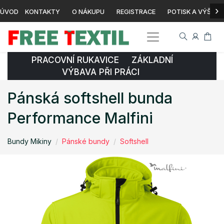
›
ÚVOD
KONTAKTY
O NÁKUPU
REGISTRACE
POTISK A VÝŠIVK
PRACOVNÍ RUKAVICE ZÁKLADNÍ
VÝBAVA PŘI PRÁCI
Pánská softshell bunda
Performance Malfini
Bundy Mikiny
Pánské bundy
Softshell