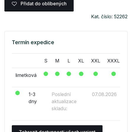
Přidat do oblíbených
Kat. číslo: 52262
Termín expedice
S
M
L
XL
XXL
XXXL
limetková
1-3
Poslední
07.08.2026
dny
aktualizace
skladu:
Zobrazit dostupnosti všech variant