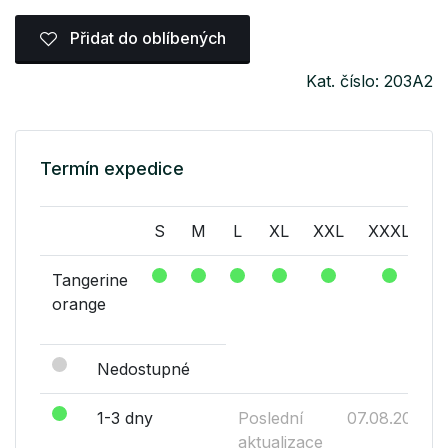
Přidat do oblíbených
Kat. číslo: 203A2
Termín expedice
S
M
L
XL
XXL
XXXL
X
Tangerine
orange
Nedostupné
1-3 dny
Poslední
07.08.2026
aktualizace