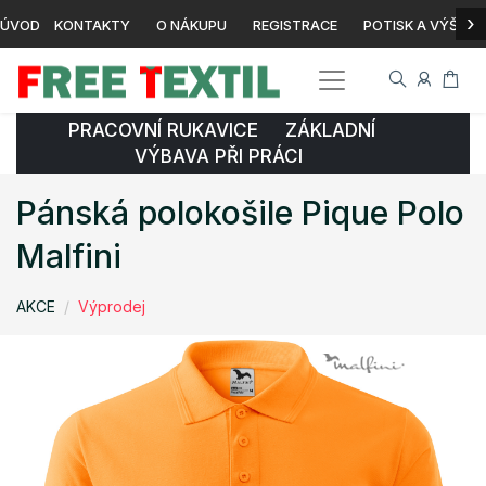
›
ÚVOD
KONTAKTY
O NÁKUPU
REGISTRACE
POTISK A VÝŠIVK
PRACOVNÍ RUKAVICE ZÁKLADNÍ
VÝBAVA PŘI PRÁCI
Pánská polokošile Pique Polo
Malfini
AKCE
Výprodej