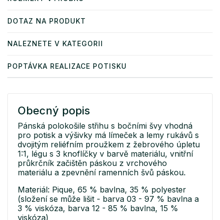
DOTAZ NA PRODUKT
NALEZNETE V KATEGORII
POPTÁVKA REALIZACE POTISKU
Obecný popis
Pánská polokošile střihu s bočními švy vhodná
pro potisk a výšivky má límeček a lemy rukávů s
dvojitým reliéfním proužkem z žebrového úpletu
1:1, légu s 3 knoflíčky v barvě materiálu, vnitřní
průkrčník začištěn páskou z vrchového
materiálu a zpevnění ramenních švů páskou.
Materiál: Pique, 65 % bavlna, 35 % polyester
(složení se může lišit - barva 03 - 97 % bavlna a
3 % viskóza, barva 12 - 85 % bavlna, 15 %
viskóza)