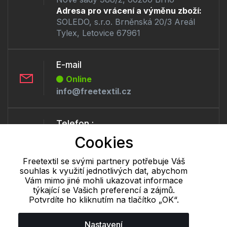
Adresa pro vrácení a výměnu zboží:
SOLEDO, s.r.o. Brněnská 20/3 Areál
Tylex, Letovice 67961
E-mail
Online
info@freetextil.cz
Telefon :
Offline
Cookies
+420 530 334 460
Freetextil se svými partnery potřebuje Váš
souhlas k využití jednotlivých dat, abychom
Vám mimo jiné mohli ukazovat informace
Cookie - podrobné nastavení
|
Další informace
|
Ochrana osobních
týkající se Vašich preferencí a zájmů.
údajů
Potvrdíte ho kliknutím na tlačítko „OK“.
Nastavení