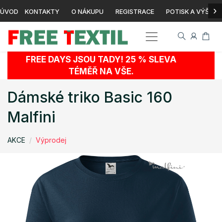
›
ÚVOD
KONTAKTY
O NÁKUPU
REGISTRACE
POTISK A VÝŠIVK
FREE DAYS JSOU TADY! 25 % SLEVA
TÉMĚŘ NA VŠE.
Dámské triko Basic 160
Malfini
AKCE
Výprodej