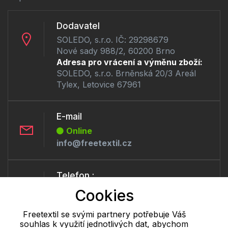
Dodavatel
SOLEDO, s.r.o. IČ: 29298679
Nové sady 988/2, 60200 Brno
Adresa pro vrácení a výměnu zboží:
SOLEDO, s.r.o. Brněnská 20/3 Areál
Tylex, Letovice 67961
E-mail
Online
info@freetextil.cz
Telefon :
Offline
Cookies
+420 530 334 460
Freetextil se svými partnery potřebuje Váš
souhlas k využití jednotlivých dat, abychom