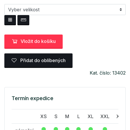
Vložit do košíku
Přidat do oblíbených
Kat. číslo: 13402
Termín expedice
XS
S
M
L
XL
XXL
XXXL